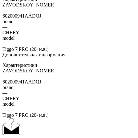
ZAVODSKOY_NOMER
—
602000941AADQJ
brand
—
CHERY
model
—
Tiggo 7 PRO (20- н.в.)
Дополнительная информация
Характеристики
ZAVODSKOY_NOMER
—
602000941AADQJ
brand
—
CHERY
model
—
Tiggo 7 PRO (20- н.в.)