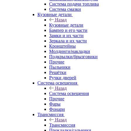
Система подачи топлива
Система смазки
Кузовные детали
Назад
Кузовные детали
Бампер и его части
Замки и их части
Зеркала и их части
Кронштейны
Молдинги/накладки
Подкрылки/брызговики
Прочие
Пыльники
Решётки
Ручки дверей
Система освещения
Назад
Система освещения
Прочие
Фары
Фонари
Трансмиссия
Назад
Трансмиссия
Прокладки/сальники