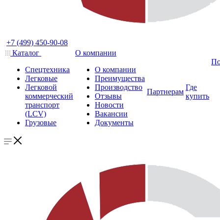
+7 (499) 450-90-08
Каталог
О компании
По
Спецтехника
О компании
Легковые
Преимущества
Легковой
Производство
Где
Партнерам
коммерческий
Отзывы
купить
транспорт
Новости
(LCV)
Вакансии
Грузовые
Документы