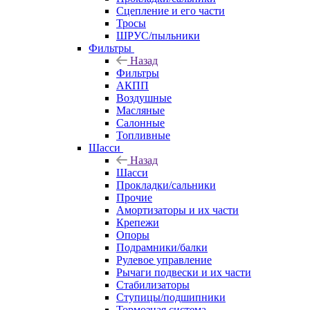
Сцепление и его части
Тросы
ШРУС/пыльники
Фильтры
Назад
Фильтры
АКПП
Воздушные
Масляные
Салонные
Топливные
Шасси
Назад
Шасси
Прокладки/сальники
Прочие
Амортизаторы и их части
Крепежи
Опоры
Подрамники/балки
Рулевое управление
Рычаги подвески и их части
Стабилизаторы
Ступицы/подшипники
Тормозная система