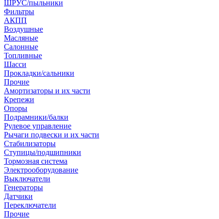
ШРУС/пыльники
Фильтры
АКПП
Воздушные
Масляные
Салонные
Топливные
Шасси
Прокладки/сальники
Прочие
Амортизаторы и их части
Крепежи
Опоры
Подрамники/балки
Рулевое управление
Рычаги подвески и их части
Стабилизаторы
Ступицы/подшипники
Тормозная система
Электрооборудование
Выключатели
Генераторы
Датчики
Переключатели
Прочие