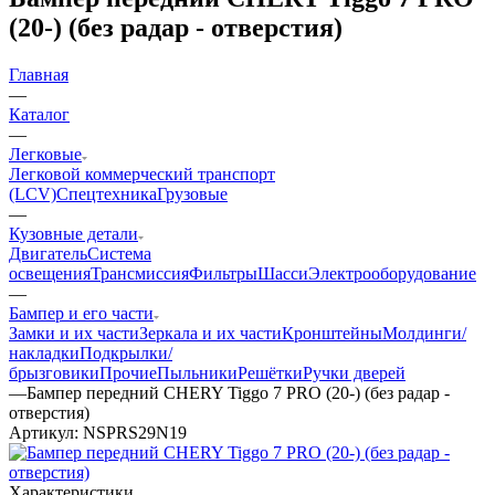
(20-) (без радар - отверстия)
Главная
—
Каталог
—
Легковые
Легковой коммерческий транспорт
(LCV)
Спецтехника
Грузовые
—
Кузовные детали
Двигатель
Система
освещения
Трансмиссия
Фильтры
Шасси
Электрооборудование
—
Бампер и его части
Замки и их части
Зеркала и их части
Кронштейны
Молдинги/
накладки
Подкрылки/
брызговики
Прочие
Пыльники
Решётки
Ручки дверей
—
Бампер передний CHERY Tiggo 7 PRO (20-) (без радар -
отверстия)
Артикул:
NSPRS29N19
Характеристики