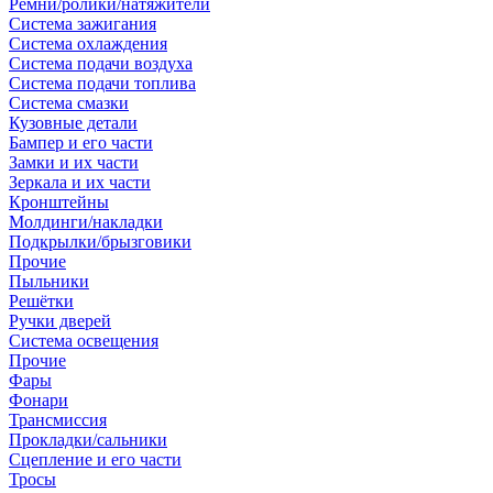
Ремни/ролики/натяжители
Система зажигания
Система охлаждения
Система подачи воздуха
Система подачи топлива
Система смазки
Кузовные детали
Бампер и его части
Замки и их части
Зеркала и их части
Кронштейны
Молдинги/накладки
Подкрылки/брызговики
Прочие
Пыльники
Решётки
Ручки дверей
Система освещения
Прочие
Фары
Фонари
Трансмиссия
Прокладки/сальники
Сцепление и его части
Тросы