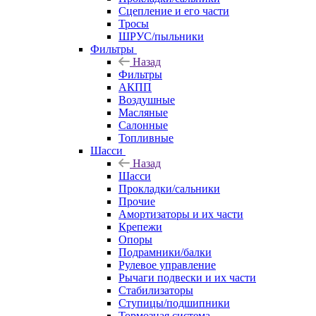
Сцепление и его части
Тросы
ШРУС/пыльники
Фильтры
Назад
Фильтры
АКПП
Воздушные
Масляные
Салонные
Топливные
Шасси
Назад
Шасси
Прокладки/сальники
Прочие
Амортизаторы и их части
Крепежи
Опоры
Подрамники/балки
Рулевое управление
Рычаги подвески и их части
Стабилизаторы
Ступицы/подшипники
Тормозная система