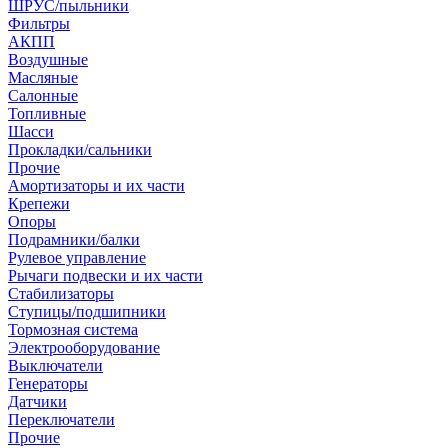
ШРУС/пыльники
Фильтры
АКПП
Воздушные
Масляные
Салонные
Топливные
Шасси
Прокладки/сальники
Прочие
Амортизаторы и их части
Крепежи
Опоры
Подрамники/балки
Рулевое управление
Рычаги подвески и их части
Стабилизаторы
Ступицы/подшипники
Тормозная система
Электрооборудование
Выключатели
Генераторы
Датчики
Переключатели
Прочие