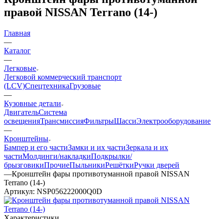
правой NISSAN Terrano (14-)
Главная
—
Каталог
—
Легковые
Легковой коммерческий транспорт
(LCV)
Спецтехника
Грузовые
—
Кузовные детали
Двигатель
Система
освещения
Трансмиссия
Фильтры
Шасси
Электрооборудование
—
Кронштейны
Бампер и его части
Замки и их части
Зеркала и их
части
Молдинги/накладки
Подкрылки/
брызговики
Прочие
Пыльники
Решётки
Ручки дверей
—
Кронштейн фары противотуманной правой NISSAN
Terrano (14-)
Артикул:
NSP056222000Q0D
Характеристики