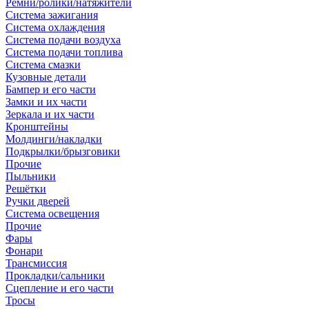
Ремни/ролики/натяжители
Система зажигания
Система охлаждения
Система подачи воздуха
Система подачи топлива
Система смазки
Кузовные детали
Бампер и его части
Замки и их части
Зеркала и их части
Кронштейны
Молдинги/накладки
Подкрылки/брызговики
Прочие
Пыльники
Решётки
Ручки дверей
Система освещения
Прочие
Фары
Фонари
Трансмиссия
Прокладки/сальники
Сцепление и его части
Тросы