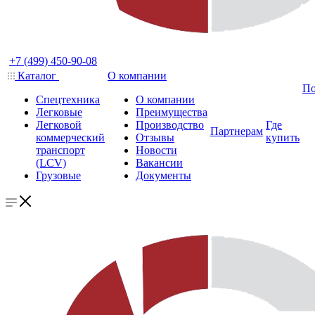
+7 (499) 450-90-08
Каталог
О компании
По
Спецтехника
О компании
Легковые
Преимущества
Легковой
Производство
Где
Партнерам
коммерческий
Отзывы
купить
транспорт
Новости
(LCV)
Вакансии
Грузовые
Документы