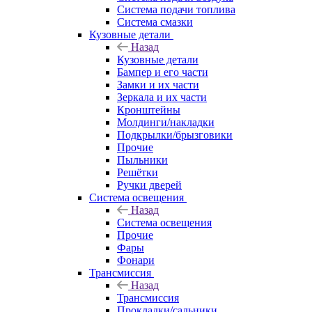
Система подачи топлива
Система смазки
Кузовные детали
Назад
Кузовные детали
Бампер и его части
Замки и их части
Зеркала и их части
Кронштейны
Молдинги/накладки
Подкрылки/брызговики
Прочие
Пыльники
Решётки
Ручки дверей
Система освещения
Назад
Система освещения
Прочие
Фары
Фонари
Трансмиссия
Назад
Трансмиссия
Прокладки/сальники