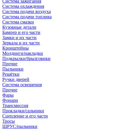
Система зажигания
Система охлаждения
Система подачи воздуха
Система подачи топлива
Система смазки
Кузовные детали
Бампер и его части
Замки и их части
Зеркала и их части
Кронштейны
Молдинги/накладки
Подкрылки/брызговики
Прочие
Пыльники
Решётки
Ручки дверей
Система освещения
Прочие
Фары
Фонари
Трансмиссия
Прокладки/сальники
Сцепление и его части
Тросы
ШРУС/пыльники