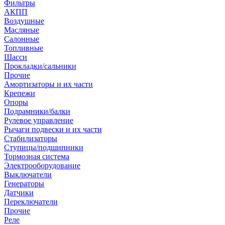
Фильтры
АКПП
Воздушные
Масляные
Салонные
Топливные
Шасси
Прокладки/сальники
Прочие
Амортизаторы и их части
Крепежи
Опоры
Подрамники/балки
Рулевое управление
Рычаги подвески и их части
Стабилизаторы
Ступицы/подшипники
Тормозная система
Электрооборудование
Выключатели
Генераторы
Датчики
Переключатели
Прочие
Реле