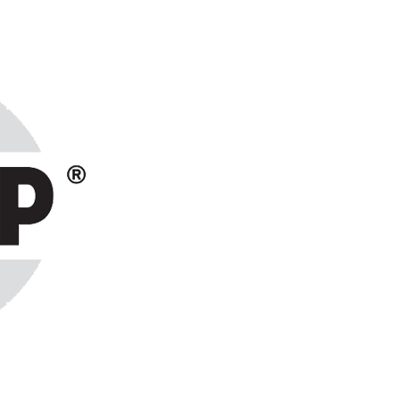
ранах СНГ