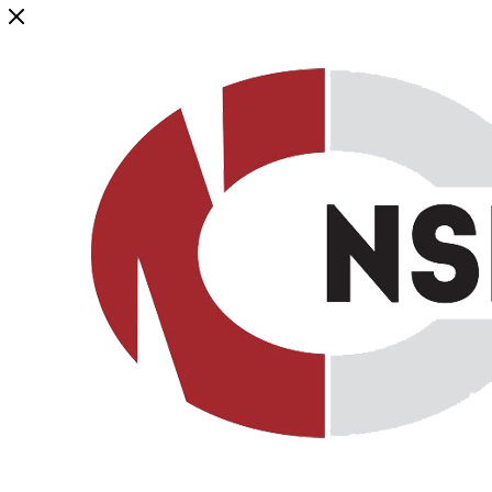
Генеральный дистрибьютор торговой марки NSP в России и ст