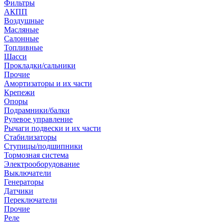
Фильтры
АКПП
Воздушные
Масляные
Салонные
Топливные
Шасси
Прокладки/сальники
Прочие
Амортизаторы и их части
Крепежи
Опоры
Подрамники/балки
Рулевое управление
Рычаги подвески и их части
Стабилизаторы
Ступицы/подшипники
Тормозная система
Электрооборудование
Выключатели
Генераторы
Датчики
Переключатели
Прочие
Реле