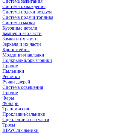
Система зажигания
Система охлаждения
Система подачи воздуха
Система подачи топлива
Система смазки
Кузовные детали
Бампер и его части
Замки и их части
Зеркала и их части
Кронштейны
Молдинги/накладки
Подкрылки/брызговики
Прочие
Пыльники
Решётки
Ручки дверей
Система освещения
Прочие
Фары
Фонари
Трансмиссия
Прокладки/сальники
Сцепление и его части
Тросы
ШРУС/пыльники