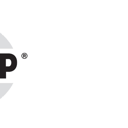
ранах СНГ