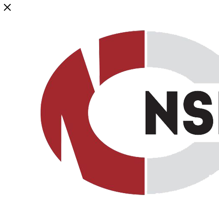
Генеральный дистрибьютор торговой марки NSP в России и ст