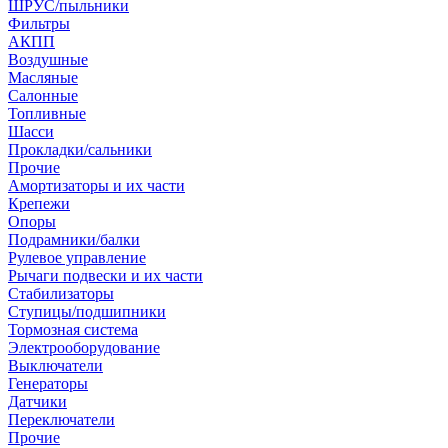
ШРУС/пыльники
Фильтры
АКПП
Воздушные
Масляные
Салонные
Топливные
Шасси
Прокладки/сальники
Прочие
Амортизаторы и их части
Крепежи
Опоры
Подрамники/балки
Рулевое управление
Рычаги подвески и их части
Стабилизаторы
Ступицы/подшипники
Тормозная система
Электрооборудование
Выключатели
Генераторы
Датчики
Переключатели
Прочие