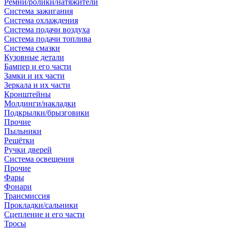
Ремни/ролики/натяжители
Система зажигания
Система охлаждения
Система подачи воздуха
Система подачи топлива
Система смазки
Кузовные детали
Бампер и его части
Замки и их части
Зеркала и их части
Кронштейны
Молдинги/накладки
Подкрылки/брызговики
Прочие
Пыльники
Решётки
Ручки дверей
Система освещения
Прочие
Фары
Фонари
Трансмиссия
Прокладки/сальники
Сцепление и его части
Тросы