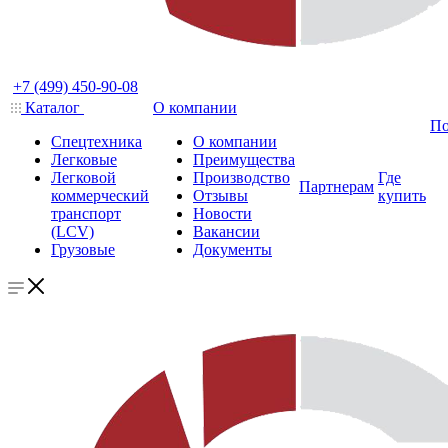
+7 (499) 450-90-08
Каталог
О компании
По
Спецтехника
О компании
Легковые
Преимущества
Легковой
Производство
Где
Партнерам
коммерческий
Отзывы
купить
транспорт
Новости
(LCV)
Вакансии
Грузовые
Документы