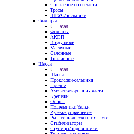
Сцепление и его части
Тросы
ШРУС/пыльники
Фильтры
Назад
Фильтры
АКПП
Воздушные
Масляные
Салонные
Топливные
Шасси
Назад
Шасси
Прокладки/сальники
Прочие
Амортизаторы и их части
Крепежи
Опоры
Подрамники/балки
Рулевое управление
Рычаги подвески и их части
Стабилизаторы
Ступицы/подшипники
Тормозная система