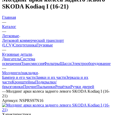
SKODA Kodiaq I (16-21)
Главная
—
Каталог
—
Легковые
Легковой коммерческий транспорт
(LCV)
Спецтехника
Грузовые
—
Кузовные детали
Двигатель
Система
освещения
Трансмиссия
Фильтры
Шасси
Электрооборудование
—
Молдинги/накладки
Бампер и его части
Замки и их части
Зеркала и их
части
Кронштейны
Подкрылки/
брызговики
Прочие
Пыльники
Решётки
Ручки дверей
—
Молдинг арки колеса заднего левого SKODA Kodiaq I (16-
21)
Артикул:
NSPRS97N16
Характеристики