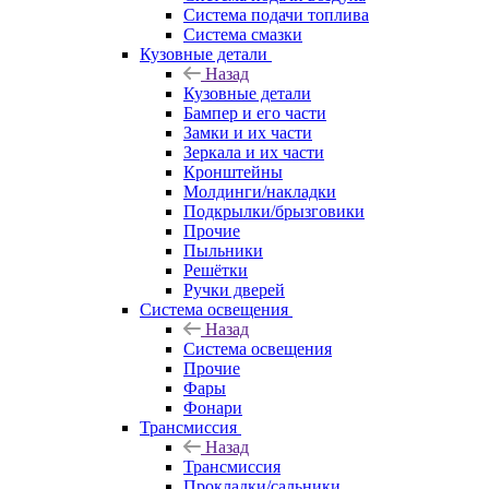
Система подачи топлива
Система смазки
Кузовные детали
Назад
Кузовные детали
Бампер и его части
Замки и их части
Зеркала и их части
Кронштейны
Молдинги/накладки
Подкрылки/брызговики
Прочие
Пыльники
Решётки
Ручки дверей
Система освещения
Назад
Система освещения
Прочие
Фары
Фонари
Трансмиссия
Назад
Трансмиссия
Прокладки/сальники