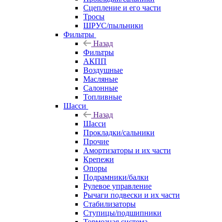
Сцепление и его части
Тросы
ШРУС/пыльники
Фильтры
Назад
Фильтры
АКПП
Воздушные
Масляные
Салонные
Топливные
Шасси
Назад
Шасси
Прокладки/сальники
Прочие
Амортизаторы и их части
Крепежи
Опоры
Подрамники/балки
Рулевое управление
Рычаги подвески и их части
Стабилизаторы
Ступицы/подшипники
Тормозная система