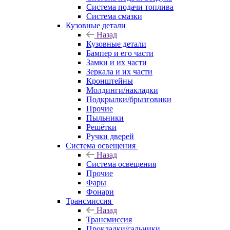
Система подачи топлива
Система смазки
Кузовные детали
Назад
Кузовные детали
Бампер и его части
Замки и их части
Зеркала и их части
Кронштейны
Молдинги/накладки
Подкрылки/брызговики
Прочие
Пыльники
Решётки
Ручки дверей
Система освещения
Назад
Система освещения
Прочие
Фары
Фонари
Трансмиссия
Назад
Трансмиссия
Прокладки/сальники