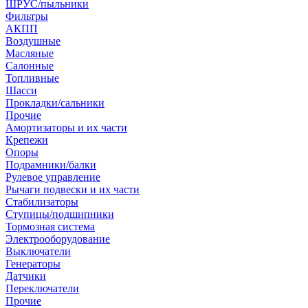
ШРУС/пыльники
Фильтры
АКПП
Воздушные
Масляные
Салонные
Топливные
Шасси
Прокладки/сальники
Прочие
Амортизаторы и их части
Крепежи
Опоры
Подрамники/балки
Рулевое управление
Рычаги подвески и их части
Стабилизаторы
Ступицы/подшипники
Тормозная система
Электрооборудование
Выключатели
Генераторы
Датчики
Переключатели
Прочие