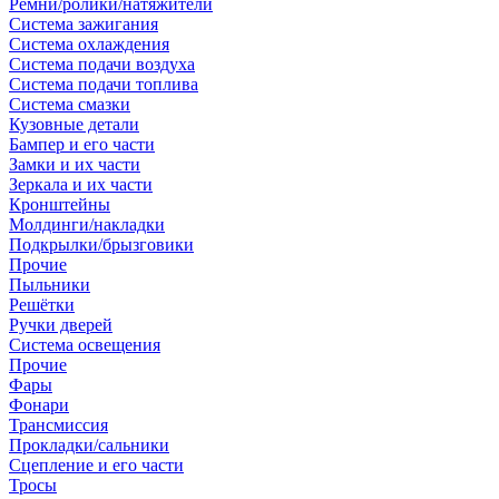
Ремни/ролики/натяжители
Система зажигания
Система охлаждения
Система подачи воздуха
Система подачи топлива
Система смазки
Кузовные детали
Бампер и его части
Замки и их части
Зеркала и их части
Кронштейны
Молдинги/накладки
Подкрылки/брызговики
Прочие
Пыльники
Решётки
Ручки дверей
Система освещения
Прочие
Фары
Фонари
Трансмиссия
Прокладки/сальники
Сцепление и его части
Тросы