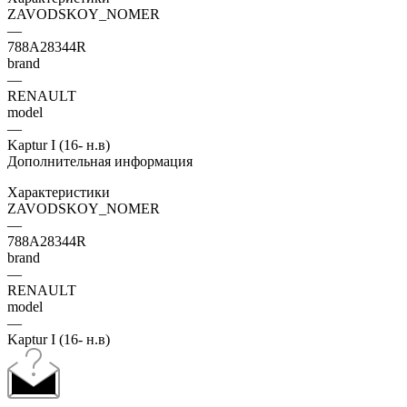
ZAVODSKOY_NOMER
—
788A28344R
brand
—
RENAULT
model
—
Kaptur I (16- н.в)
Дополнительная информация
Характеристики
ZAVODSKOY_NOMER
—
788A28344R
brand
—
RENAULT
model
—
Kaptur I (16- н.в)