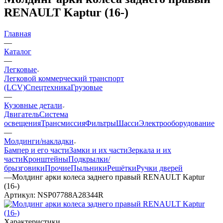
RENAULT Kaptur (16-)
Главная
—
Каталог
—
Легковые
Легковой коммерческий транспорт
(LCV)
Спецтехника
Грузовые
—
Кузовные детали
Двигатель
Система
освещения
Трансмиссия
Фильтры
Шасси
Электрооборудование
—
Молдинги/накладки
Бампер и его части
Замки и их части
Зеркала и их
части
Кронштейны
Подкрылки/
брызговики
Прочие
Пыльники
Решётки
Ручки дверей
—
Молдинг арки колеса заднего правый RENAULT Kaptur
(16-)
Артикул:
NSP07788A28344R
Характеристики