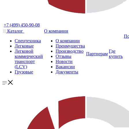
+7 (499) 450-90-08
Каталог
О компании
По
Спецтехника
О компании
Легковые
Преимущества
Легковой
Производство
Где
Партнерам
коммерческий
Отзывы
купить
транспорт
Новости
(LCV)
Вакансии
Грузовые
Документы