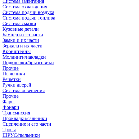
Система зажигания
Система охлаждения
Система подачи воздуха
Система подачи топлива
Система смазки
Кузовные детали
Бампер и его части
Замки и их части
Зеркала и их части
Кронштейны
Молдинги/накладки
Подкрылки/брызговики
Прочие
Пыльники
Решётки
Ручки дверей
Система освещения
Прочие
Фары
Фонари
Трансмиссия
Прокладки/сальники
Сцепление и его части
Тросы
ШРУС/пыльники