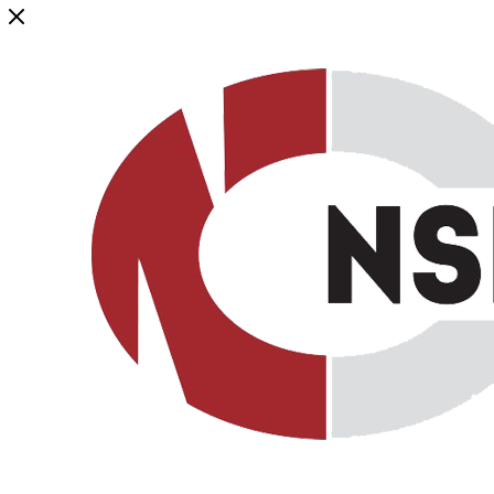
Генеральный дистрибьютор торговой марки NSP в России и ст