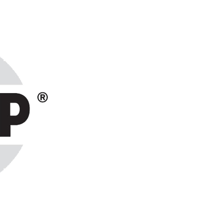
ранах СНГ