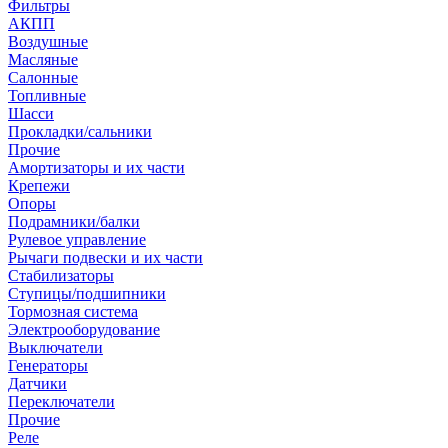
Фильтры
АКПП
Воздушные
Масляные
Салонные
Топливные
Шасси
Прокладки/сальники
Прочие
Амортизаторы и их части
Крепежи
Опоры
Подрамники/балки
Рулевое управление
Рычаги подвески и их части
Стабилизаторы
Ступицы/подшипники
Тормозная система
Электрооборудование
Выключатели
Генераторы
Датчики
Переключатели
Прочие
Реле