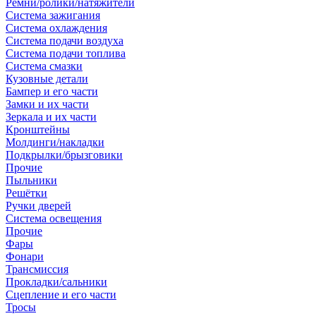
Ремни/ролики/натяжители
Система зажигания
Система охлаждения
Система подачи воздуха
Система подачи топлива
Система смазки
Кузовные детали
Бампер и его части
Замки и их части
Зеркала и их части
Кронштейны
Молдинги/накладки
Подкрылки/брызговики
Прочие
Пыльники
Решётки
Ручки дверей
Система освещения
Прочие
Фары
Фонари
Трансмиссия
Прокладки/сальники
Сцепление и его части
Тросы