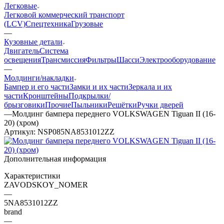
Легковые
Легковой коммерческий транспорт
(LCV)
Спецтехника
Грузовые
—
Кузовные детали
Двигатель
Система
освещения
Трансмиссия
Фильтры
Шасси
Электрооборудование
—
Молдинги/накладки
Бампер и его части
Замки и их части
Зеркала и их
части
Кронштейны
Подкрылки/
брызговики
Прочие
Пыльники
Решётки
Ручки дверей
—
Молдинг бампера переднего VOLKSWAGEN Tiguan II (16-
20) (хром)
Артикул:
NSP085NA8531012ZZ
Дополнительная информация
Характеристики
ZAVODSKOY_NOMER
—
5NA8531012ZZ
brand
—