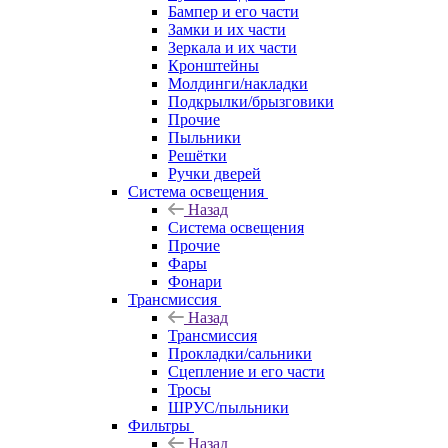
Бампер и его части
Замки и их части
Зеркала и их части
Кронштейны
Молдинги/накладки
Подкрылки/брызговики
Прочие
Пыльники
Решётки
Ручки дверей
Система освещения
Назад
Система освещения
Прочие
Фары
Фонари
Трансмиссия
Назад
Трансмиссия
Прокладки/сальники
Сцепление и его части
Тросы
ШРУС/пыльники
Фильтры
Назад