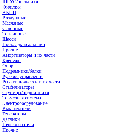
ШРУС/пыльники
Фильтры
АКПП
Воздушные
Масляные
Салонные
Топливные
Шасси
Прокладки/сальники
Прочие
Амортизаторы и их части
Крепежи
Опоры
Подрамники/балки
Рулевое управление
Рычаги подвески и их части
Стабилизаторы
Ступицы/подшипники
Тормозная система
Электрооборудование
Выключатели
Генераторы
Датчики
Переключатели
Прочие