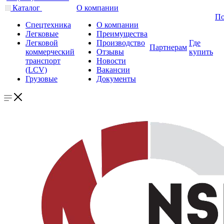
Каталог
О компании
По
Спецтехника
О компании
Легковые
Преимущества
Легковой
Производство
Где
Партнерам
коммерческий
Отзывы
купить
транспорт
Новости
(LCV)
Вакансии
Грузовые
Документы