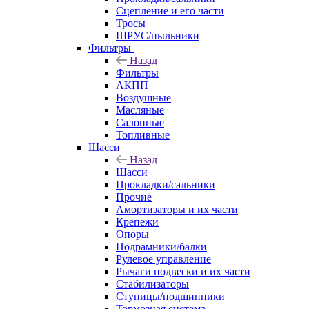
Сцепление и его части
Тросы
ШРУС/пыльники
Фильтры
Назад
Фильтры
АКПП
Воздушные
Масляные
Салонные
Топливные
Шасси
Назад
Шасси
Прокладки/сальники
Прочие
Амортизаторы и их части
Крепежи
Опоры
Подрамники/балки
Рулевое управление
Рычаги подвески и их части
Стабилизаторы
Ступицы/подшипники
Тормозная система