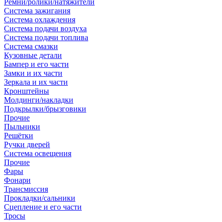
Ремни/ролики/натяжители
Система зажигания
Система охлаждения
Система подачи воздуха
Система подачи топлива
Система смазки
Кузовные детали
Бампер и его части
Замки и их части
Зеркала и их части
Кронштейны
Молдинги/накладки
Подкрылки/брызговики
Прочие
Пыльники
Решётки
Ручки дверей
Система освещения
Прочие
Фары
Фонари
Трансмиссия
Прокладки/сальники
Сцепление и его части
Тросы