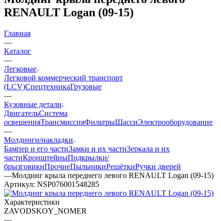
RENAULT Logan (09-15)
Главная
—
Каталог
—
Легковые
Легковой коммерческий транспорт
(LCV)
Спецтехника
Грузовые
—
Кузовные детали
Двигатель
Система
освещения
Трансмиссия
Фильтры
Шасси
Электрооборудование
—
Молдинги/накладки
Бампер и его части
Замки и их части
Зеркала и их
части
Кронштейны
Подкрылки/
брызговики
Прочие
Пыльники
Решётки
Ручки дверей
—
Молдинг крыла переднего левого RENAULT Logan (09-15)
Артикул:
NSP076001548285
Характеристики
ZAVODSKOY_NOMER
—