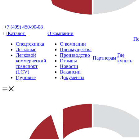
+7 (499) 450-90-08
Каталог
О компании
По
Спецтехника
О компании
Легковые
Преимущества
Легковой
Производство
Где
Партнерам
коммерческий
Отзывы
купить
транспорт
Новости
(LCV)
Вакансии
Грузовые
Документы