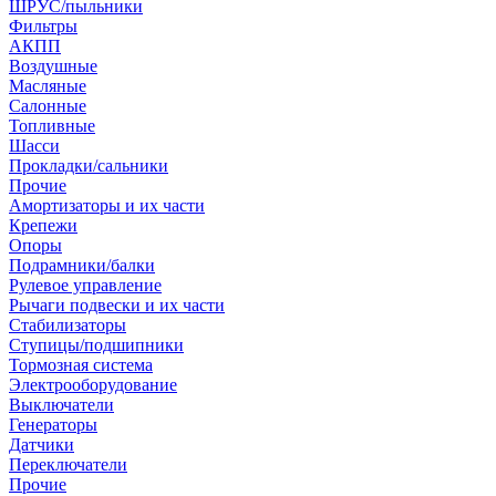
ШРУС/пыльники
Фильтры
АКПП
Воздушные
Масляные
Салонные
Топливные
Шасси
Прокладки/сальники
Прочие
Амортизаторы и их части
Крепежи
Опоры
Подрамники/балки
Рулевое управление
Рычаги подвески и их части
Стабилизаторы
Ступицы/подшипники
Тормозная система
Электрооборудование
Выключатели
Генераторы
Датчики
Переключатели
Прочие