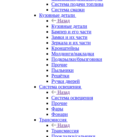
Система подачи топлива
Система смазки
Кузовные детали
Назад
Кузовные детали
Бампер и его части
Замки и их части
Зеркала и их части
Кронштейны
Молдинги/накладки
Подкрылки/брызговики
Прочие
Пыльники
Решётки
Ручки дверей
Система освещения
Назад
Система освещения
Прочие
Фары
Фонари
Трансмиссия
Назад
Трансмиссия
Прокладки/сальники