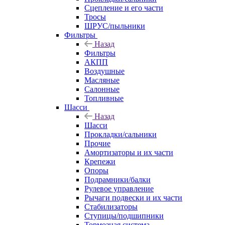
Сцепление и его части
Тросы
ШРУС/пыльники
Фильтры
Назад
Фильтры
АКПП
Воздушные
Масляные
Салонные
Топливные
Шасси
Назад
Шасси
Прокладки/сальники
Прочие
Амортизаторы и их части
Крепежи
Опоры
Подрамники/балки
Рулевое управление
Рычаги подвески и их части
Стабилизаторы
Ступицы/подшипники
Тормозная система