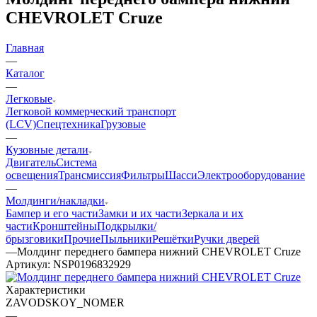
CHEVROLET Cruze
Главная
—
Каталог
—
Легковые
Легковой коммерческий транспорт
(LCV)
Спецтехника
Грузовые
—
Кузовные детали
Двигатель
Система
освещения
Трансмиссия
Фильтры
Шасси
Электрооборудование
—
Молдинги/накладки
Бампер и его части
Замки и их части
Зеркала и их
части
Кронштейны
Подкрылки/
брызговики
Прочие
Пыльники
Решётки
Ручки дверей
—
Молдинг переднего бампера нижний CHEVROLET Cruze
Артикул:
NSP0196832929
Характеристики
ZAVODSKOY_NOMER
—