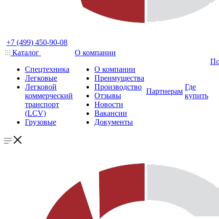
+7 (499) 450-90-08
Каталог
О компании
По
Спецтехника
О компании
Легковые
Преимущества
Легковой
Производство
Где
Партнерам
коммерческий
Отзывы
купить
транспорт
Новости
(LCV)
Вакансии
Грузовые
Документы