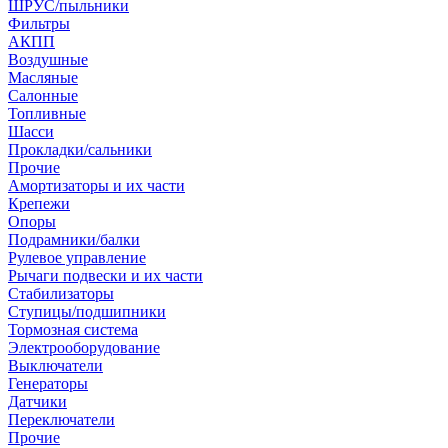
ШРУС/пыльники
Фильтры
АКПП
Воздушные
Масляные
Салонные
Топливные
Шасси
Прокладки/сальники
Прочие
Амортизаторы и их части
Крепежи
Опоры
Подрамники/балки
Рулевое управление
Рычаги подвески и их части
Стабилизаторы
Ступицы/подшипники
Тормозная система
Электрооборудование
Выключатели
Генераторы
Датчики
Переключатели
Прочие