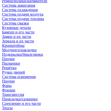
Ремни/ролики/натяжители
Система зажигания
Система охлаждения
Система подачи воздуха
Система подачи топлива
Система смазки
Кузовные детали
Бампер и его части
Замки и их части
Зеркала и их части
Кронштейны
Молдинги/накладки
Подкрылки/брызговики
Прочие
Пыльники
Решётки
Ручки дверей
Система освещения
Прочие
Фары
Фонари
Трансмиссия
Прокладки/сальники
Сцепление и его части
Тросы