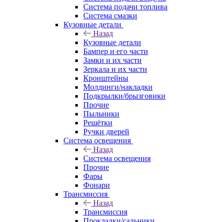
Система подачи топлива
Система смазки
Кузовные детали
Назад
Кузовные детали
Бампер и его части
Замки и их части
Зеркала и их части
Кронштейны
Молдинги/накладки
Подкрылки/брызговики
Прочие
Пыльники
Решётки
Ручки дверей
Система освещения
Назад
Система освещения
Прочие
Фары
Фонари
Трансмиссия
Назад
Трансмиссия
Прокладки/сальники