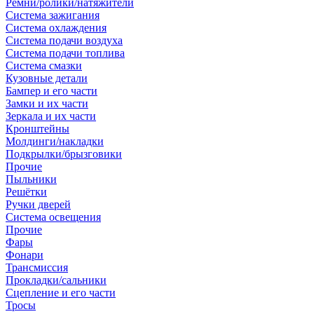
Ремни/ролики/натяжители
Система зажигания
Система охлаждения
Система подачи воздуха
Система подачи топлива
Система смазки
Кузовные детали
Бампер и его части
Замки и их части
Зеркала и их части
Кронштейны
Молдинги/накладки
Подкрылки/брызговики
Прочие
Пыльники
Решётки
Ручки дверей
Система освещения
Прочие
Фары
Фонари
Трансмиссия
Прокладки/сальники
Сцепление и его части
Тросы