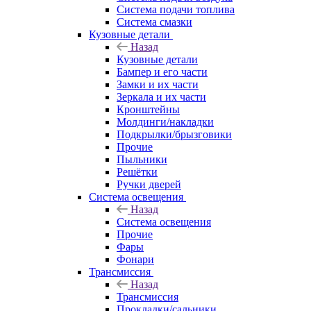
Система подачи топлива
Система смазки
Кузовные детали
Назад
Кузовные детали
Бампер и его части
Замки и их части
Зеркала и их части
Кронштейны
Молдинги/накладки
Подкрылки/брызговики
Прочие
Пыльники
Решётки
Ручки дверей
Система освещения
Назад
Система освещения
Прочие
Фары
Фонари
Трансмиссия
Назад
Трансмиссия
Прокладки/сальники