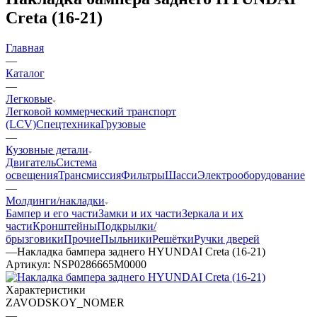
Creta (16-21)
Главная
—
Каталог
—
Легковые
Легковой коммерческий транспорт
(LCV)
Спецтехника
Грузовые
—
Кузовные детали
Двигатель
Система
освещения
Трансмиссия
Фильтры
Шасси
Электрооборудование
—
Молдинги/накладки
Бампер и его части
Замки и их части
Зеркала и их
части
Кронштейны
Подкрылки/
брызговики
Прочие
Пыльники
Решётки
Ручки дверей
—
Накладка бампера заднего HYUNDAI Creta (16-21)
Артикул:
NSP0286665M0000
Характеристики
ZAVODSKOY_NOMER
—