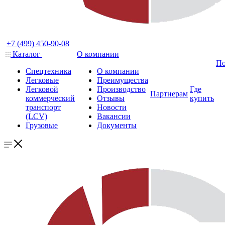
+7 (499) 450-90-08
Каталог
О компании
По
Спецтехника
О компании
Легковые
Преимущества
Легковой
Производство
Где
Партнерам
коммерческий
Отзывы
купить
транспорт
Новости
(LCV)
Вакансии
Грузовые
Документы