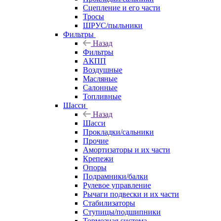
Сцепление и его части
Тросы
ШРУС/пыльники
Фильтры
Назад
Фильтры
АКПП
Воздушные
Масляные
Салонные
Топливные
Шасси
Назад
Шасси
Прокладки/сальники
Прочие
Амортизаторы и их части
Крепежи
Опоры
Подрамники/балки
Рулевое управление
Рычаги подвески и их части
Стабилизаторы
Ступицы/подшипники
Тормозная система