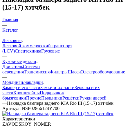
(15-17) хэтчбек
Главная
—
Каталог
—
Легковые
Легковой коммерческий транспорт
(LCV)
Спецтехника
Грузовые
—
Кузовные детали
Двигатель
Система
освещения
Трансмиссия
Фильтры
Шасси
Электрооборудование
—
Молдинги/накладки
Бампер и его части
Замки и их части
Зеркала и их
части
Кронштейны
Подкрылки/
брызговики
Прочие
Пыльники
Решётки
Ручки дверей
—
Накладка бампера заднего KIA Rio III (15-17) хэтчбек
Артикул:
NSP02866124Y700
Характеристики
ZAVODSKOY_NOMER
—