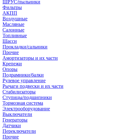
ШРУС/пыльники
Фильтры
АКПП
Воздушные
Масляные
Салонные
Топливные
Шасси
Прокладки/сальники
Прочие
Амортизаторы и их части
Крепежи
Опоры
Подрамники/балки
Рулевое управление
Рычаги подвески и их части
Стабилизаторы
Ступицы/подшипники
Тормозная система
Электрооборудование
Выключатели
Генераторы
Датчики
Переключатели
Прочие