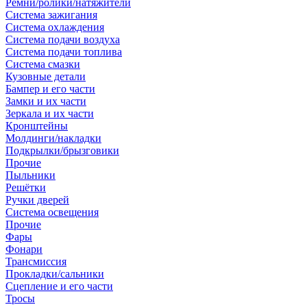
Ремни/ролики/натяжители
Система зажигания
Система охлаждения
Система подачи воздуха
Система подачи топлива
Система смазки
Кузовные детали
Бампер и его части
Замки и их части
Зеркала и их части
Кронштейны
Молдинги/накладки
Подкрылки/брызговики
Прочие
Пыльники
Решётки
Ручки дверей
Система освещения
Прочие
Фары
Фонари
Трансмиссия
Прокладки/сальники
Сцепление и его части
Тросы