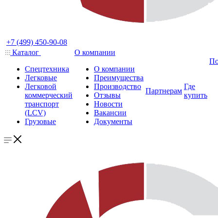
+7 (499) 450-90-08
Каталог
О компании
По
Спецтехника
О компании
Легковые
Преимущества
Легковой
Производство
Где
Партнерам
коммерческий
Отзывы
купить
транспорт
Новости
(LCV)
Вакансии
Грузовые
Документы