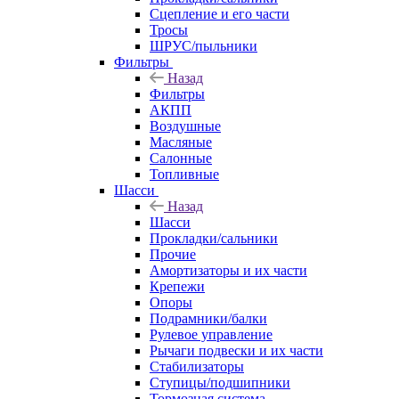
Сцепление и его части
Тросы
ШРУС/пыльники
Фильтры
Назад
Фильтры
АКПП
Воздушные
Масляные
Салонные
Топливные
Шасси
Назад
Шасси
Прокладки/сальники
Прочие
Амортизаторы и их части
Крепежи
Опоры
Подрамники/балки
Рулевое управление
Рычаги подвески и их части
Стабилизаторы
Ступицы/подшипники
Тормозная система