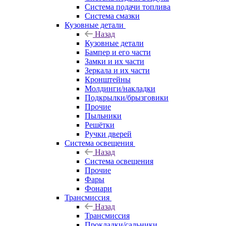
Система подачи топлива
Система смазки
Кузовные детали
Назад
Кузовные детали
Бампер и его части
Замки и их части
Зеркала и их части
Кронштейны
Молдинги/накладки
Подкрылки/брызговики
Прочие
Пыльники
Решётки
Ручки дверей
Система освещения
Назад
Система освещения
Прочие
Фары
Фонари
Трансмиссия
Назад
Трансмиссия
Прокладки/сальники