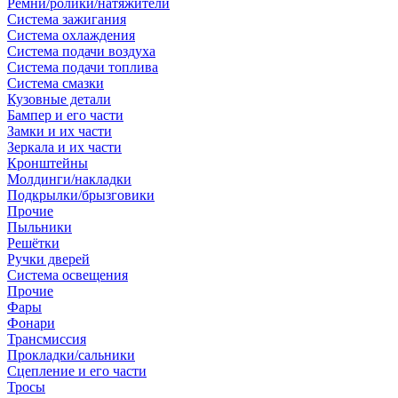
Ремни/ролики/натяжители
Система зажигания
Система охлаждения
Система подачи воздуха
Система подачи топлива
Система смазки
Кузовные детали
Бампер и его части
Замки и их части
Зеркала и их части
Кронштейны
Молдинги/накладки
Подкрылки/брызговики
Прочие
Пыльники
Решётки
Ручки дверей
Система освещения
Прочие
Фары
Фонари
Трансмиссия
Прокладки/сальники
Сцепление и его части
Тросы