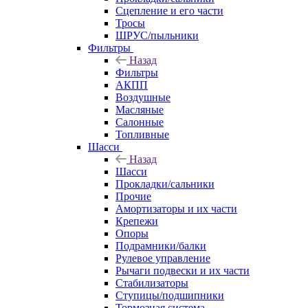
Сцепление и его части
Тросы
ШРУС/пыльники
Фильтры
Назад
Фильтры
АКПП
Воздушные
Масляные
Салонные
Топливные
Шасси
Назад
Шасси
Прокладки/сальники
Прочие
Амортизаторы и их части
Крепежи
Опоры
Подрамники/балки
Рулевое управление
Рычаги подвески и их части
Стабилизаторы
Ступицы/подшипники
Тормозная система