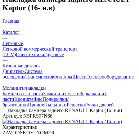
Kaptur (16- н.в)
Главная
—
Каталог
—
Легковые
Легковой коммерческий транспорт
(LCV)
Спецтехника
Грузовые
—
Кузовные детали
Двигатель
Система
освещения
Трансмиссия
Фильтры
Шасси
Электрооборудование
—
Молдинги/накладки
Бампер и его части
Замки и их части
Зеркала и их
части
Кронштейны
Подкрылки/
брызговики
Прочие
Пыльники
Решётки
Ручки дверей
—
Накладка бампера заднего RENAULT Kaptur (16- н.в)
Артикул:
NSPRS97N68
Характеристики
ZAVODSKOY_NOMER
—