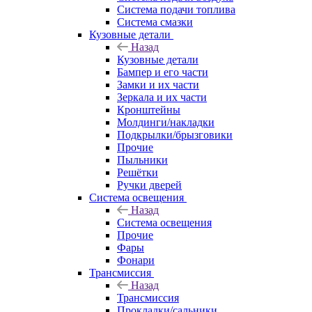
Система подачи топлива
Система смазки
Кузовные детали
Назад
Кузовные детали
Бампер и его части
Замки и их части
Зеркала и их части
Кронштейны
Молдинги/накладки
Подкрылки/брызговики
Прочие
Пыльники
Решётки
Ручки дверей
Система освещения
Назад
Система освещения
Прочие
Фары
Фонари
Трансмиссия
Назад
Трансмиссия
Прокладки/сальники