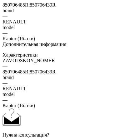
850706485R;850706439R
brand
—
RENAULT
model
—
Kaptur (16- н.в)
Дополнительная информация
Характеристики
ZAVODSKOY_NOMER
—
850706485R;850706439R
brand
—
RENAULT
model
—
Kaptur (16- н.в)
Нужна консультация?