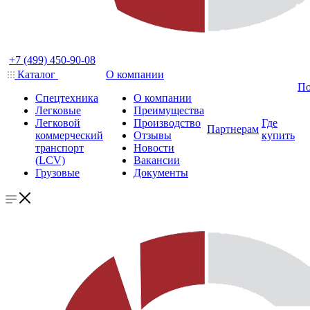
+7 (499) 450-90-08
Каталог
О компании
По
Спецтехника
О компании
Легковые
Преимущества
Легковой
Производство
Где
Партнерам
коммерческий
Отзывы
купить
транспорт
Новости
(LCV)
Вакансии
Грузовые
Документы