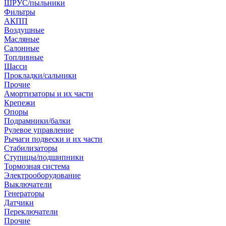
ШРУС/пыльники
Фильтры
АКПП
Воздушные
Масляные
Салонные
Топливные
Шасси
Прокладки/сальники
Прочие
Амортизаторы и их части
Крепежи
Опоры
Подрамники/балки
Рулевое управление
Рычаги подвески и их части
Стабилизаторы
Ступицы/подшипники
Тормозная система
Электрооборудование
Выключатели
Генераторы
Датчики
Переключатели
Прочие