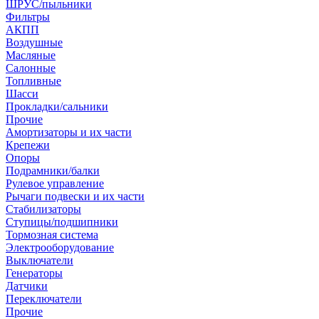
ШРУС/пыльники
Фильтры
АКПП
Воздушные
Масляные
Салонные
Топливные
Шасси
Прокладки/сальники
Прочие
Амортизаторы и их части
Крепежи
Опоры
Подрамники/балки
Рулевое управление
Рычаги подвески и их части
Стабилизаторы
Ступицы/подшипники
Тормозная система
Электрооборудование
Выключатели
Генераторы
Датчики
Переключатели
Прочие