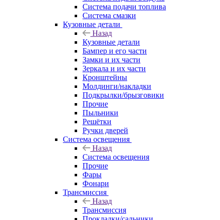
Система подачи топлива
Система смазки
Кузовные детали
Назад
Кузовные детали
Бампер и его части
Замки и их части
Зеркала и их части
Кронштейны
Молдинги/накладки
Подкрылки/брызговики
Прочие
Пыльники
Решётки
Ручки дверей
Система освещения
Назад
Система освещения
Прочие
Фары
Фонари
Трансмиссия
Назад
Трансмиссия
Прокладки/сальники