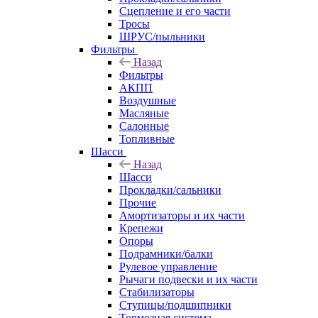
Сцепление и его части
Тросы
ШРУС/пыльники
Фильтры
Назад
Фильтры
АКПП
Воздушные
Масляные
Салонные
Топливные
Шасси
Назад
Шасси
Прокладки/сальники
Прочие
Амортизаторы и их части
Крепежи
Опоры
Подрамники/балки
Рулевое управление
Рычаги подвески и их части
Стабилизаторы
Ступицы/подшипники
Тормозная система