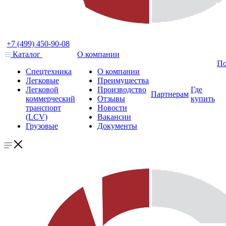
+7 (499) 450-90-08
Каталог
О компании
По
Спецтехника
О компании
Легковые
Преимущества
Легковой
Производство
Где
Партнерам
коммерческий
Отзывы
купить
транспорт
Новости
(LCV)
Вакансии
Грузовые
Документы