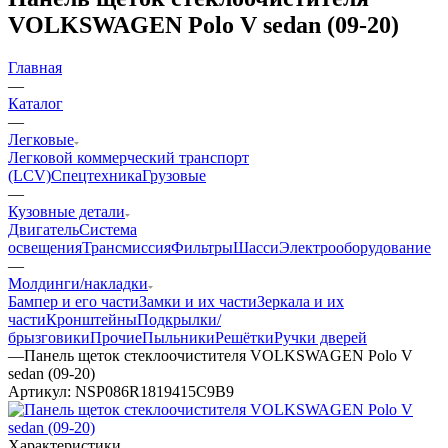
VOLKSWAGEN Polo V sedan (09-20)
Главная
—
Каталог
—
Легковые
Легковой коммерческий транспорт
(LCV)
Спецтехника
Грузовые
—
Кузовные детали
Двигатель
Система
освещения
Трансмиссия
Фильтры
Шасси
Электрооборудование
—
Молдинги/накладки
Бампер и его части
Замки и их части
Зеркала и их
части
Кронштейны
Подкрылки/
брызговики
Прочие
Пыльники
Решётки
Ручки дверей
—
Панель щеток стеклоочистителя VOLKSWAGEN Polo V
sedan (09-20)
Артикул:
NSP086R1819415C9B9
Характеристики