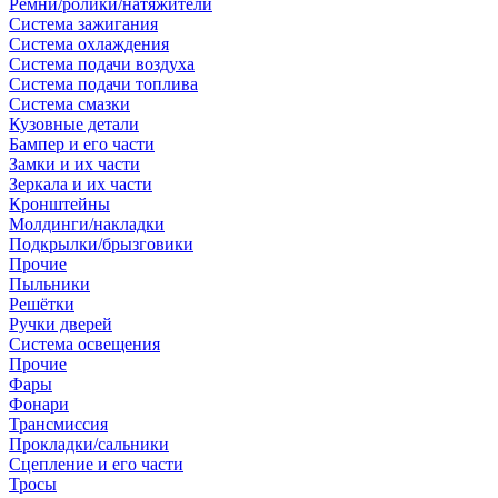
Ремни/ролики/натяжители
Система зажигания
Система охлаждения
Система подачи воздуха
Система подачи топлива
Система смазки
Кузовные детали
Бампер и его части
Замки и их части
Зеркала и их части
Кронштейны
Молдинги/накладки
Подкрылки/брызговики
Прочие
Пыльники
Решётки
Ручки дверей
Система освещения
Прочие
Фары
Фонари
Трансмиссия
Прокладки/сальники
Сцепление и его части
Тросы