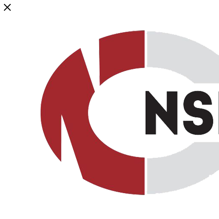
Генеральный дистрибьютор торговой марки NSP в России и ст