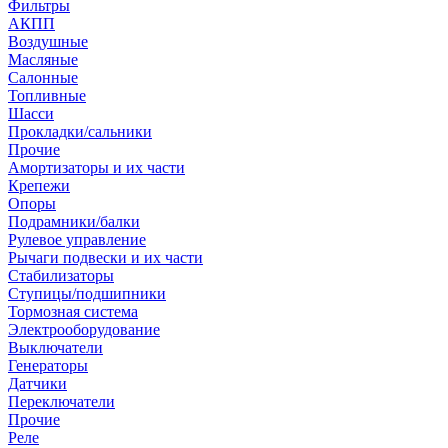
Фильтры
АКПП
Воздушные
Масляные
Салонные
Топливные
Шасси
Прокладки/сальники
Прочие
Амортизаторы и их части
Крепежи
Опоры
Подрамники/балки
Рулевое управление
Рычаги подвески и их части
Стабилизаторы
Ступицы/подшипники
Тормозная система
Электрооборудование
Выключатели
Генераторы
Датчики
Переключатели
Прочие
Реле