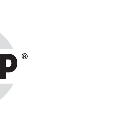
ранах СНГ