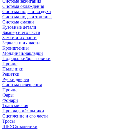
Система зажигания
Система охлаждения
Система подачи воздуха
Система подачи топлива
Система смазки
Кузовные детали
Бампер и его части
Замки и их части
Зеркала и их части
Кронштейны
Молдинги/накладки
Подкрылки/брызговики
Прочие
Пыльники
Решётки
Ручки дверей
Система освещения
Прочие
Фары
Фонари
Трансмиссия
Прокладки/сальники
Сцепление и его части
Тросы
ШРУС/пыльники