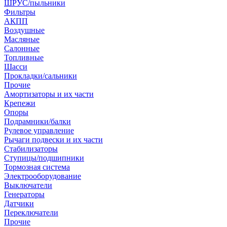
ШРУС/пыльники
Фильтры
АКПП
Воздушные
Масляные
Салонные
Топливные
Шасси
Прокладки/сальники
Прочие
Амортизаторы и их части
Крепежи
Опоры
Подрамники/балки
Рулевое управление
Рычаги подвески и их части
Стабилизаторы
Ступицы/подшипники
Тормозная система
Электрооборудование
Выключатели
Генераторы
Датчики
Переключатели
Прочие