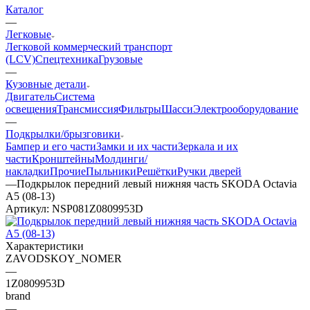
Каталог
—
Легковые
Легковой коммерческий транспорт
(LCV)
Спецтехника
Грузовые
—
Кузовные детали
Двигатель
Система
освещения
Трансмиссия
Фильтры
Шасси
Электрооборудование
—
Подкрылки/брызговики
Бампер и его части
Замки и их части
Зеркала и их
части
Кронштейны
Молдинги/
накладки
Прочие
Пыльники
Решётки
Ручки дверей
—
Подкрылок передний левый нижняя часть SKODA Octavia
A5 (08-13)
Артикул:
NSP081Z0809953D
Характеристики
ZAVODSKOY_NOMER
—
1Z0809953D
brand
—