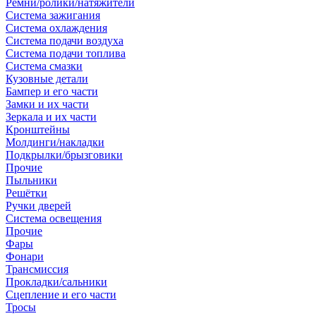
Ремни/ролики/натяжители
Система зажигания
Система охлаждения
Система подачи воздуха
Система подачи топлива
Система смазки
Кузовные детали
Бампер и его части
Замки и их части
Зеркала и их части
Кронштейны
Молдинги/накладки
Подкрылки/брызговики
Прочие
Пыльники
Решётки
Ручки дверей
Система освещения
Прочие
Фары
Фонари
Трансмиссия
Прокладки/сальники
Сцепление и его части
Тросы