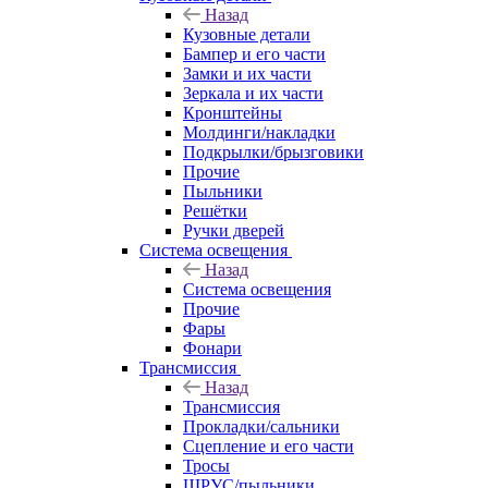
Назад
Кузовные детали
Бампер и его части
Замки и их части
Зеркала и их части
Кронштейны
Молдинги/накладки
Подкрылки/брызговики
Прочие
Пыльники
Решётки
Ручки дверей
Система освещения
Назад
Система освещения
Прочие
Фары
Фонари
Трансмиссия
Назад
Трансмиссия
Прокладки/сальники
Сцепление и его части
Тросы
ШРУС/пыльники