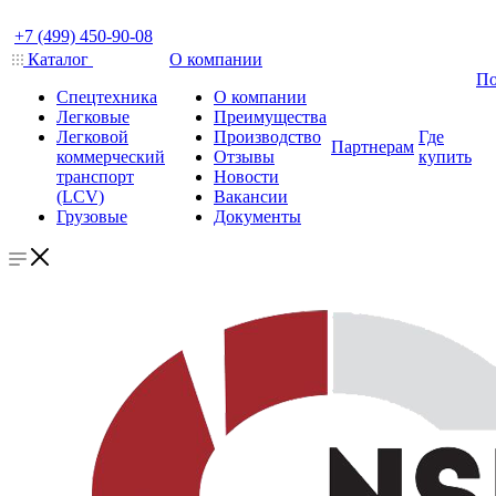
+7 (499) 450-90-08
Каталог
О компании
По
Спецтехника
О компании
Легковые
Преимущества
Легковой
Производство
Где
Партнерам
коммерческий
Отзывы
купить
транспорт
Новости
(LCV)
Вакансии
Грузовые
Документы