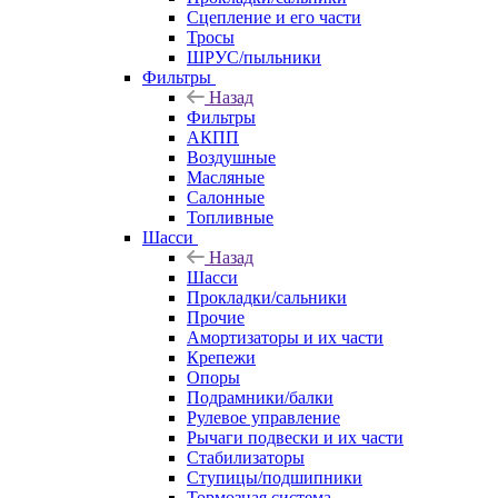
Сцепление и его части
Тросы
ШРУС/пыльники
Фильтры
Назад
Фильтры
АКПП
Воздушные
Масляные
Салонные
Топливные
Шасси
Назад
Шасси
Прокладки/сальники
Прочие
Амортизаторы и их части
Крепежи
Опоры
Подрамники/балки
Рулевое управление
Рычаги подвески и их части
Стабилизаторы
Ступицы/подшипники
Тормозная система