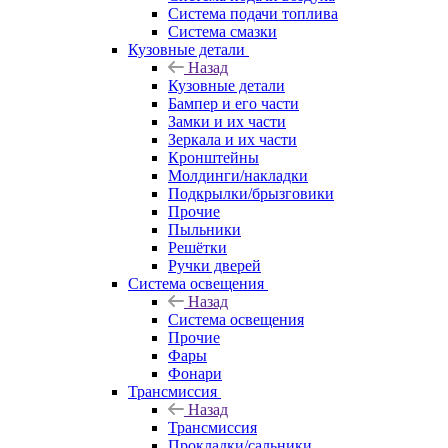
Система подачи топлива
Система смазки
Кузовные детали
Назад
Кузовные детали
Бампер и его части
Замки и их части
Зеркала и их части
Кронштейны
Молдинги/накладки
Подкрылки/брызговики
Прочие
Пыльники
Решётки
Ручки дверей
Система освещения
Назад
Система освещения
Прочие
Фары
Фонари
Трансмиссия
Назад
Трансмиссия
Прокладки/сальники