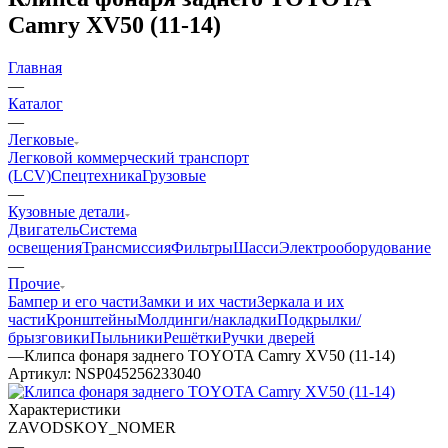
Camry XV50 (11-14)
Главная
—
Каталог
—
Легковые
Легковой коммерческий транспорт
(LCV)
Спецтехника
Грузовые
—
Кузовные детали
Двигатель
Система
освещения
Трансмиссия
Фильтры
Шасси
Электрооборудование
—
Прочие
Бампер и его части
Замки и их части
Зеркала и их
части
Кронштейны
Молдинги/накладки
Подкрылки/
брызговики
Пыльники
Решётки
Ручки дверей
—
Клипса фонаря заднего TOYOTA Camry XV50 (11-14)
Артикул:
NSP045256233040
Характеристики
ZAVODSKOY_NOMER
—