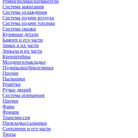
Ремни/ролики/натяжители
Система зажигания
Система охлаждения
Система подачи воздуха
Система подачи топлива
Система смазки
Кузовные детали
Бампер и его части
Замки и их части
Зеркала и их части
Кронштейны
Молдинги/накладки
Подкрылки/брызговики
Прочие
Пыльники
Решётки
Ручки дверей
Система освещения
Прочие
Фары
Фонари
Трансмиссия
Прокладки/сальники
Сцепление и его части
Тросы