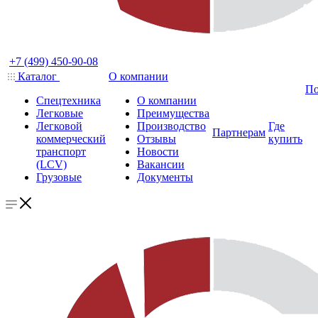
+7 (499) 450-90-08
Каталог
О компании
По
Спецтехника
О компании
Легковые
Преимущества
Легковой
Производство
Где
Партнерам
коммерческий
Отзывы
купить
транспорт
Новости
(LCV)
Вакансии
Грузовые
Документы