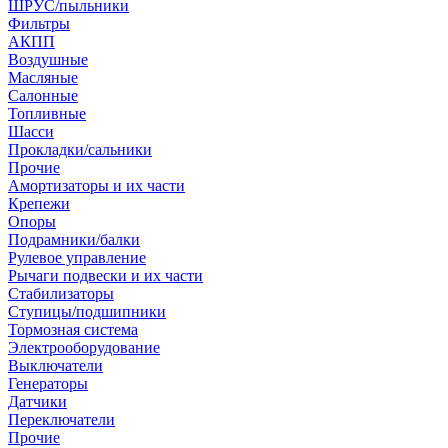
ШРУС/пыльники
Фильтры
АКПП
Воздушные
Масляные
Салонные
Топливные
Шасси
Прокладки/сальники
Прочие
Амортизаторы и их части
Крепежи
Опоры
Подрамники/балки
Рулевое управление
Рычаги подвески и их части
Стабилизаторы
Ступицы/подшипники
Тормозная система
Электрооборудование
Выключатели
Генераторы
Датчики
Переключатели
Прочие