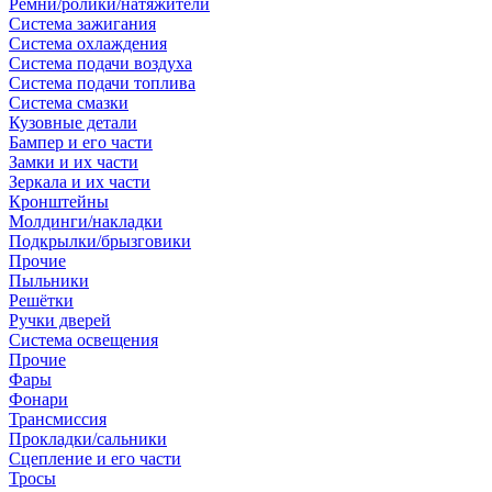
Ремни/ролики/натяжители
Система зажигания
Система охлаждения
Система подачи воздуха
Система подачи топлива
Система смазки
Кузовные детали
Бампер и его части
Замки и их части
Зеркала и их части
Кронштейны
Молдинги/накладки
Подкрылки/брызговики
Прочие
Пыльники
Решётки
Ручки дверей
Система освещения
Прочие
Фары
Фонари
Трансмиссия
Прокладки/сальники
Сцепление и его части
Тросы