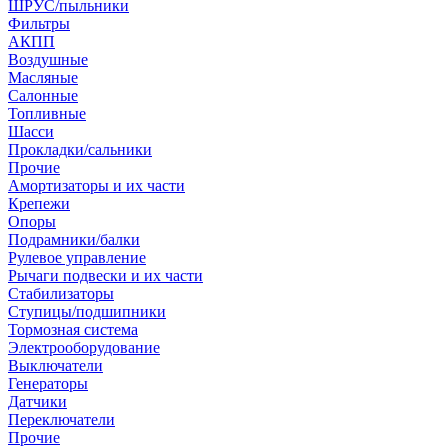
ШРУС/пыльники
Фильтры
АКПП
Воздушные
Масляные
Салонные
Топливные
Шасси
Прокладки/сальники
Прочие
Амортизаторы и их части
Крепежи
Опоры
Подрамники/балки
Рулевое управление
Рычаги подвески и их части
Стабилизаторы
Ступицы/подшипники
Тормозная система
Электрооборудование
Выключатели
Генераторы
Датчики
Переключатели
Прочие