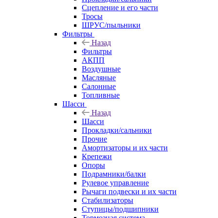
Сцепление и его части
Тросы
ШРУС/пыльники
Фильтры
Назад
Фильтры
АКПП
Воздушные
Масляные
Салонные
Топливные
Шасси
Назад
Шасси
Прокладки/сальники
Прочие
Амортизаторы и их части
Крепежи
Опоры
Подрамники/балки
Рулевое управление
Рычаги подвески и их части
Стабилизаторы
Ступицы/подшипники
Тормозная система