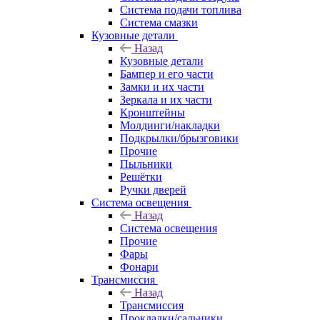
Система подачи топлива
Система смазки
Кузовные детали
Назад
Кузовные детали
Бампер и его части
Замки и их части
Зеркала и их части
Кронштейны
Молдинги/накладки
Подкрылки/брызговики
Прочие
Пыльники
Решётки
Ручки дверей
Система освещения
Назад
Система освещения
Прочие
Фары
Фонари
Трансмиссия
Назад
Трансмиссия
Прокладки/сальники