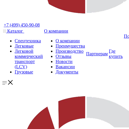
+7 (499) 450-90-08
Каталог
О компании
По
Спецтехника
О компании
Легковые
Преимущества
Легковой
Производство
Где
Партнерам
коммерческий
Отзывы
купить
транспорт
Новости
(LCV)
Вакансии
Грузовые
Документы