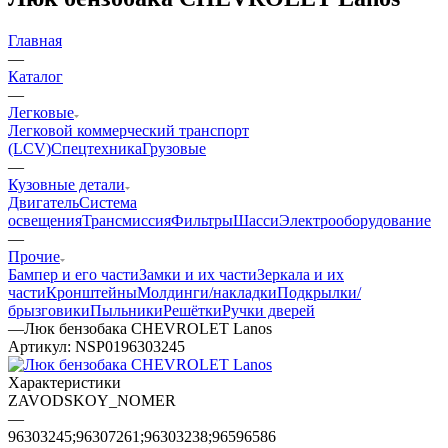
Главная
—
Каталог
—
Легковые
Легковой коммерческий транспорт
(LCV)
Спецтехника
Грузовые
—
Кузовные детали
Двигатель
Система
освещения
Трансмиссия
Фильтры
Шасси
Электрооборудование
—
Прочие
Бампер и его части
Замки и их части
Зеркала и их
части
Кронштейны
Молдинги/накладки
Подкрылки/
брызговики
Пыльники
Решётки
Ручки дверей
—
Люк бензобака CHEVROLET Lanos
Артикул:
NSP0196303245
Характеристики
ZAVODSKOY_NOMER
—
96303245;96307261;96303238;96596586