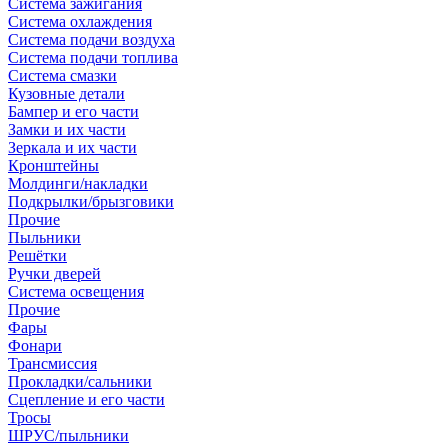
Система зажигания
Система охлаждения
Система подачи воздуха
Система подачи топлива
Система смазки
Кузовные детали
Бампер и его части
Замки и их части
Зеркала и их части
Кронштейны
Молдинги/накладки
Подкрылки/брызговики
Прочие
Пыльники
Решётки
Ручки дверей
Система освещения
Прочие
Фары
Фонари
Трансмиссия
Прокладки/сальники
Сцепление и его части
Тросы
ШРУС/пыльники