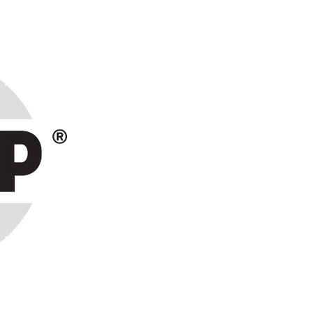
ранах СНГ