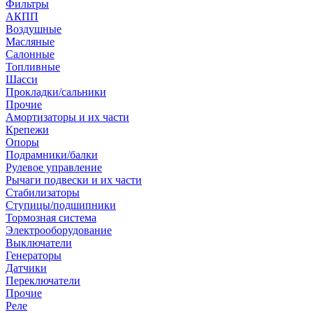
Фильтры
АКПП
Воздушные
Масляные
Салонные
Топливные
Шасси
Прокладки/сальники
Прочие
Амортизаторы и их части
Крепежи
Опоры
Подрамники/балки
Рулевое управление
Рычаги подвески и их части
Стабилизаторы
Ступицы/подшипники
Тормозная система
Электрооборудование
Выключатели
Генераторы
Датчики
Переключатели
Прочие
Реле