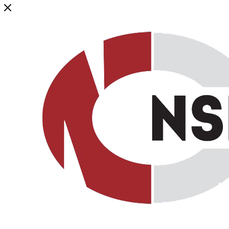
Генеральный дистрибьютор торговой марки NSP в России и ст