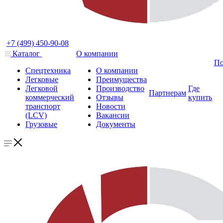
+7 (499) 450-90-08
Каталог
О компании
По
Спецтехника
О компании
Легковые
Преимущества
Легковой
Производство
Где
Партнерам
коммерческий
Отзывы
купить
транспорт
Новости
(LCV)
Вакансии
Грузовые
Документы