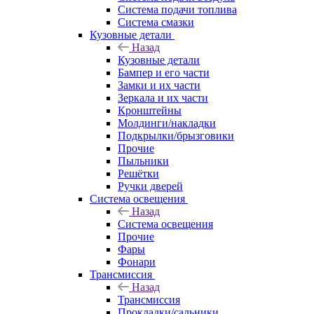
Система подачи топлива
Система смазки
Кузовные детали
Назад
Кузовные детали
Бампер и его части
Замки и их части
Зеркала и их части
Кронштейны
Молдинги/накладки
Подкрылки/брызговики
Прочие
Пыльники
Решётки
Ручки дверей
Система освещения
Назад
Система освещения
Прочие
Фары
Фонари
Трансмиссия
Назад
Трансмиссия
Прокладки/сальники