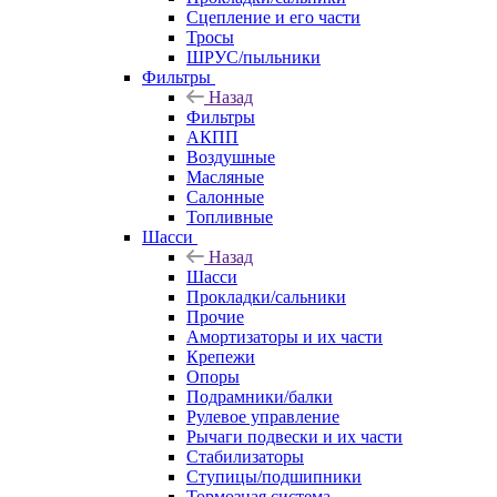
Сцепление и его части
Тросы
ШРУС/пыльники
Фильтры
Назад
Фильтры
АКПП
Воздушные
Масляные
Салонные
Топливные
Шасси
Назад
Шасси
Прокладки/сальники
Прочие
Амортизаторы и их части
Крепежи
Опоры
Подрамники/балки
Рулевое управление
Рычаги подвески и их части
Стабилизаторы
Ступицы/подшипники
Тормозная система