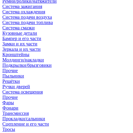
Ремни/ролики/натяжители
Система зажигания
Система охлаждения
Система подачи воздуха
Система подачи топлива
Система смазки
Кузовные детали
Бампер и его части
Замки и их части
Зеркала и их части
Кронштейны
Молдинги/накладки
Подкрылки/брызговики
Прочие
Пыльники
Решётки
Ручки дверей
Система освещения
Прочие
Фары
Фонари
Трансмиссия
Прокладки/сальники
Сцепление и его части
Тросы