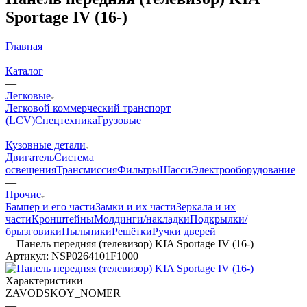
Sportage IV (16-)
Главная
—
Каталог
—
Легковые
Легковой коммерческий транспорт
(LCV)
Спецтехника
Грузовые
—
Кузовные детали
Двигатель
Система
освещения
Трансмиссия
Фильтры
Шасси
Электрооборудование
—
Прочие
Бампер и его части
Замки и их части
Зеркала и их
части
Кронштейны
Молдинги/накладки
Подкрылки/
брызговики
Пыльники
Решётки
Ручки дверей
—
Панель передняя (телевизор) KIA Sportage IV (16-)
Артикул:
NSP0264101F1000
Характеристики
ZAVODSKOY_NOMER
—