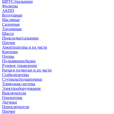
ШРУС/пыльники
Фильтры
АКПП
Воздушные
Масляные
Салонные
Топливные
Шасси
Прокладки/сальники
Прочие
Амортизаторы и их части
Крепежи
Опоры
Подрамники/балки
Рулевое управление
Рычаги подвески и их части
Стабилизаторы
Ступицы/подшипники
Тормозная система
Электрооборудование
Выключатели
Генераторы
Датчики
Переключатели
Прочие