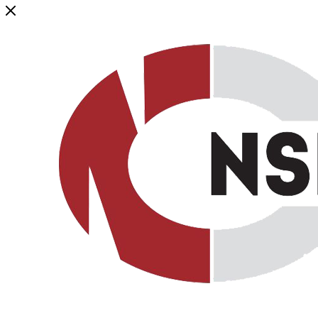
Генеральный дистрибьютор торговой марки NSP в России и ст