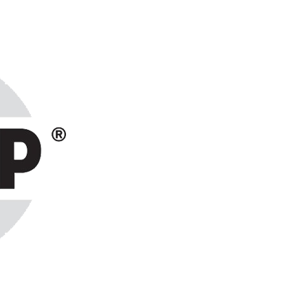
ранах СНГ