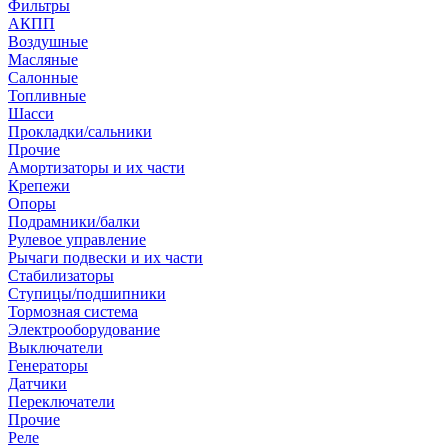
Фильтры
АКПП
Воздушные
Масляные
Салонные
Топливные
Шасси
Прокладки/сальники
Прочие
Амортизаторы и их части
Крепежи
Опоры
Подрамники/балки
Рулевое управление
Рычаги подвески и их части
Стабилизаторы
Ступицы/подшипники
Тормозная система
Электрооборудование
Выключатели
Генераторы
Датчики
Переключатели
Прочие
Реле