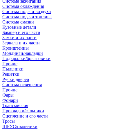
Система зажигания
Система охлаждения
Система подачи воздуха
Система подачи топлива
Система смазки
Кузовные детали
Бампер и его части
Замки и их части
Зеркала и их части
Кронштейны
Молдинги/накладки
Подкрылки/брызговики
Прочие
Пыльники
Решётки
Ручки дверей
Система освещения
Прочие
Фары
Фонари
Трансмиссия
Прокладки/сальники
Сцепление и его части
Тросы
ШРУС/пыльники