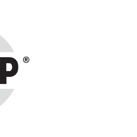
ранах СНГ