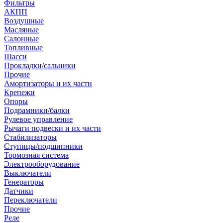
Фильтры
АКПП
Воздушные
Масляные
Салонные
Топливные
Шасси
Прокладки/сальники
Прочие
Амортизаторы и их части
Крепежи
Опоры
Подрамники/балки
Рулевое управление
Рычаги подвески и их части
Стабилизаторы
Ступицы/подшипники
Тормозная система
Электрооборудование
Выключатели
Генераторы
Датчики
Переключатели
Прочие
Реле