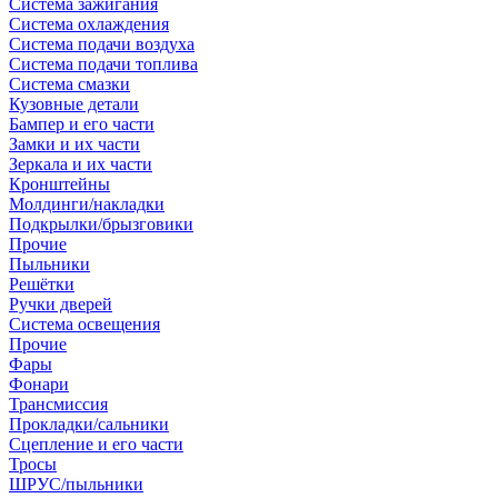
Система зажигания
Система охлаждения
Система подачи воздуха
Система подачи топлива
Система смазки
Кузовные детали
Бампер и его части
Замки и их части
Зеркала и их части
Кронштейны
Молдинги/накладки
Подкрылки/брызговики
Прочие
Пыльники
Решётки
Ручки дверей
Система освещения
Прочие
Фары
Фонари
Трансмиссия
Прокладки/сальники
Сцепление и его части
Тросы
ШРУС/пыльники