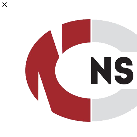
Генеральный дистрибьютор торговой марки NSP в России и ст