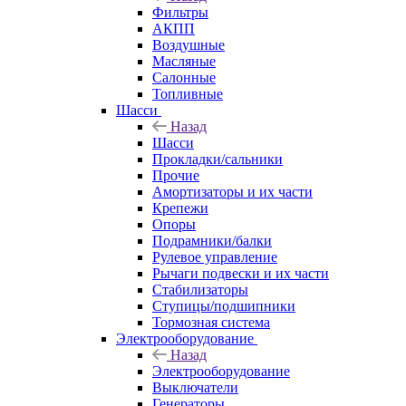
Фильтры
АКПП
Воздушные
Масляные
Салонные
Топливные
Шасси
Назад
Шасси
Прокладки/сальники
Прочие
Амортизаторы и их части
Крепежи
Опоры
Подрамники/балки
Рулевое управление
Рычаги подвески и их части
Стабилизаторы
Ступицы/подшипники
Тормозная система
Электрооборудование
Назад
Электрооборудование
Выключатели
Генераторы