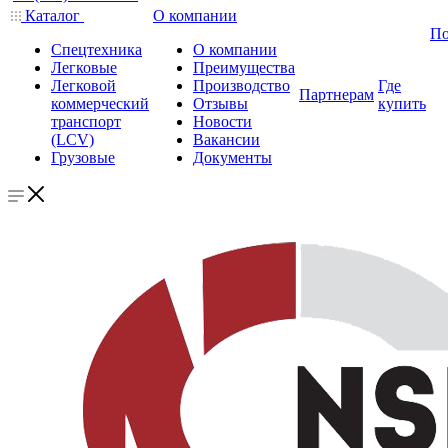
Каталог
О компании
По
Спецтехника
О компании
Легковые
Преимущества
Легковой
Производство
Где
Партнерам
коммерческий
Отзывы
купить
транспорт
Новости
(LCV)
Вакансии
Грузовые
Документы