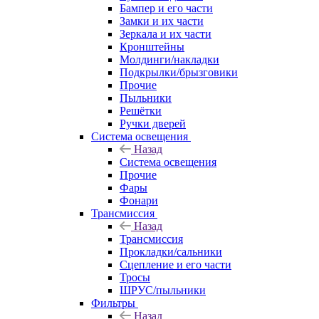
Бампер и его части
Замки и их части
Зеркала и их части
Кронштейны
Молдинги/накладки
Подкрылки/брызговики
Прочие
Пыльники
Решётки
Ручки дверей
Система освещения
Назад
Система освещения
Прочие
Фары
Фонари
Трансмиссия
Назад
Трансмиссия
Прокладки/сальники
Сцепление и его части
Тросы
ШРУС/пыльники
Фильтры
Назад