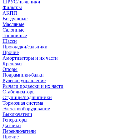
ШРУС/пыльники
Фильтры
АКПП
Воздушные
Масляные
Салонные
Топливные
Шасси
Прокладки/сальники
Прочие
Амортизаторы и их части
Крепежи
Опоры
Подрамники/балки
Рулевое управление
Рычаги подвески и их части
Стабилизаторы
Ступицы/подшипники
Тормозная система
Электрооборудование
Выключатели
Генераторы
Датчики
Переключатели
Прочие