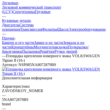
Легковые
Легковой коммерческий транспорт
(LCV)
Спецтехника
Грузовые
—
Кузовные детали
Двигатель
Система
освещения
Трансмиссия
Фильтры
Шасси
Электрооборудование
—
Прочие
Бампер и его части
Замки и их части
Зеркала и их
части
Кронштейны
Молдинги/накладки
Подкрылки/
брызговики
Пыльники
Решётки
Ручки дверей
—
Площадка крепления номерного знака VOLKSWAGEN
Tiguan II (16-)
Артикул:
NSP085NA8072879B9
Дополнительная информация
Характеристики
ZAVODSKOY_NOMER
—
5NA8072879B9
brand
—