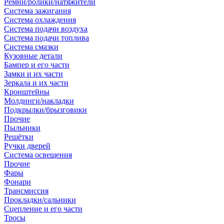
Ремни/ролики/натяжители
Система зажигания
Система охлаждения
Система подачи воздуха
Система подачи топлива
Система смазки
Кузовные детали
Бампер и его части
Замки и их части
Зеркала и их части
Кронштейны
Молдинги/накладки
Подкрылки/брызговики
Прочие
Пыльники
Решётки
Ручки дверей
Система освещения
Прочие
Фары
Фонари
Трансмиссия
Прокладки/сальники
Сцепление и его части
Тросы