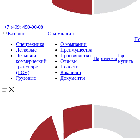
+7 (499) 450-90-08
Каталог
О компании
По
Спецтехника
О компании
Легковые
Преимущества
Легковой
Производство
Где
Партнерам
коммерческий
Отзывы
купить
транспорт
Новости
(LCV)
Вакансии
Грузовые
Документы