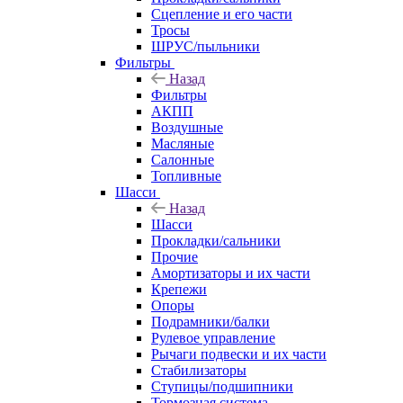
Сцепление и его части
Тросы
ШРУС/пыльники
Фильтры
Назад
Фильтры
АКПП
Воздушные
Масляные
Салонные
Топливные
Шасси
Назад
Шасси
Прокладки/сальники
Прочие
Амортизаторы и их части
Крепежи
Опоры
Подрамники/балки
Рулевое управление
Рычаги подвески и их части
Стабилизаторы
Ступицы/подшипники
Тормозная система