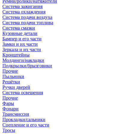
Ремни/ролики/натяжители
Система зажигания
Система охлаждения
Система подачи воздуха
Система подачи топлива
Система смазки
Кузовные детали
Бампер и его части
Замки и их части
Зеркала и их части
Кронштейны
Молдинги/накладки
Подкрылки/брызговики
Прочие
Пыльники
Решётки
Ручки дверей
Система освещения
Прочие
Фары
Фонари
Трансмиссия
Прокладки/сальники
Сцепление и его части
Тросы