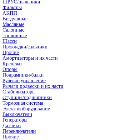
ШРУС/пыльники
Фильтры
АКПП
Воздушные
Масляные
Салонные
Топливные
Шасси
Прокладки/сальники
Прочие
Амортизаторы и их части
Крепежи
Опоры
Подрамники/балки
Рулевое управление
Рычаги подвески и их части
Стабилизаторы
Ступицы/подшипники
Тормозная система
Электрооборудование
Выключатели
Генераторы
Датчики
Переключатели
Прочие