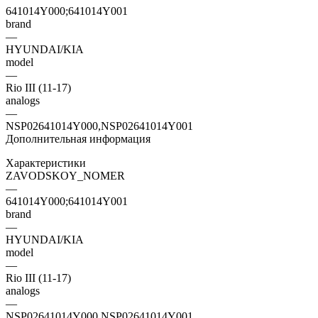
641014Y000;641014Y001
brand
—
HYUNDAI/KIA
model
—
Rio III (11-17)
analogs
—
NSP02641014Y000,NSP02641014Y001
Дополнительная информация
Характеристики
ZAVODSKOY_NOMER
—
641014Y000;641014Y001
brand
—
HYUNDAI/KIA
model
—
Rio III (11-17)
analogs
—
NSP02641014Y000,NSP02641014Y001