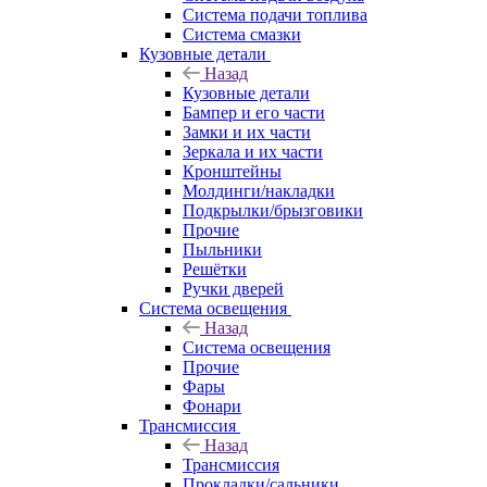
Система подачи топлива
Система смазки
Кузовные детали
Назад
Кузовные детали
Бампер и его части
Замки и их части
Зеркала и их части
Кронштейны
Молдинги/накладки
Подкрылки/брызговики
Прочие
Пыльники
Решётки
Ручки дверей
Система освещения
Назад
Система освещения
Прочие
Фары
Фонари
Трансмиссия
Назад
Трансмиссия
Прокладки/сальники