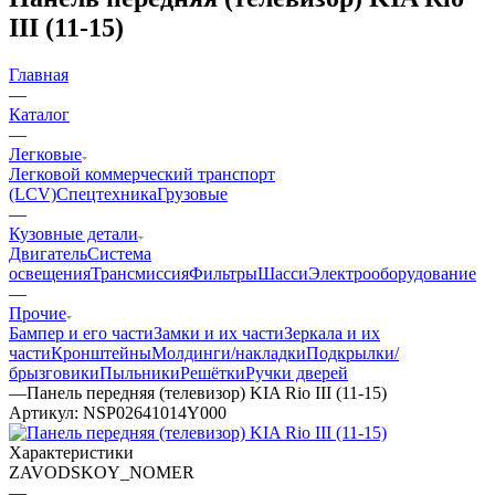
III (11-15)
Главная
—
Каталог
—
Легковые
Легковой коммерческий транспорт
(LCV)
Спецтехника
Грузовые
—
Кузовные детали
Двигатель
Система
освещения
Трансмиссия
Фильтры
Шасси
Электрооборудование
—
Прочие
Бампер и его части
Замки и их части
Зеркала и их
части
Кронштейны
Молдинги/накладки
Подкрылки/
брызговики
Пыльники
Решётки
Ручки дверей
—
Панель передняя (телевизор) KIA Rio III (11-15)
Артикул:
NSP02641014Y000
Характеристики
ZAVODSKOY_NOMER
—