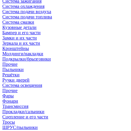
Система зажигания
Система охлаждения
Система подачи воздуха
Система подачи топлива
Система смазки
Кузовные детали
Бампер и его части
Замки и их части
Зеркала и их части
Кронштейны
Молдинги/накладки
Подкрылки/брызговики
Прочие
Пыльники
Решётки
Ручки дверей
Система освещения
Прочие
Фары
Фонари
Трансмиссия
Прокладки/сальники
Сцепление и его части
Тросы
ШРУС/пыльники