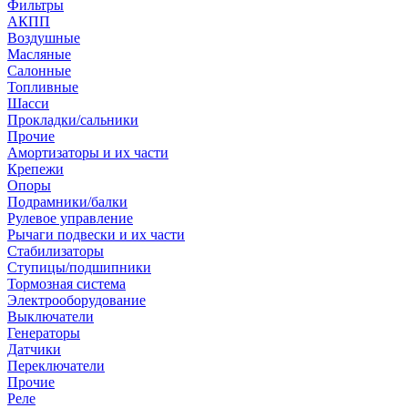
Фильтры
АКПП
Воздушные
Масляные
Салонные
Топливные
Шасси
Прокладки/сальники
Прочие
Амортизаторы и их части
Крепежи
Опоры
Подрамники/балки
Рулевое управление
Рычаги подвески и их части
Стабилизаторы
Ступицы/подшипники
Тормозная система
Электрооборудование
Выключатели
Генераторы
Датчики
Переключатели
Прочие
Реле