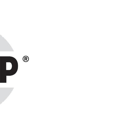
ранах СНГ