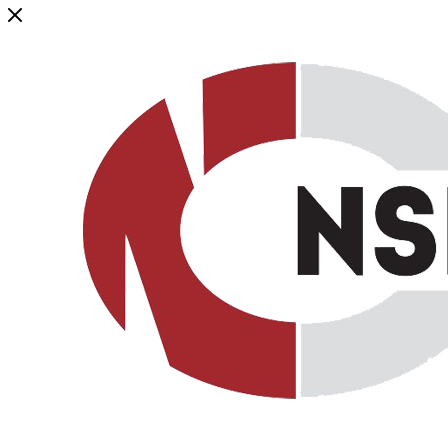
Генеральный дистрибьютор торговой марки NSP в России и ст