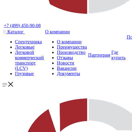
+7 (499) 450-90-08
Каталог
О компании
По
Спецтехника
О компании
Легковые
Преимущества
Легковой
Производство
Где
Партнерам
коммерческий
Отзывы
купить
транспорт
Новости
(LCV)
Вакансии
Грузовые
Документы