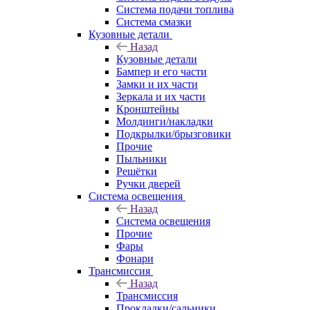
Система подачи топлива
Система смазки
Кузовные детали
Назад
Кузовные детали
Бампер и его части
Замки и их части
Зеркала и их части
Кронштейны
Молдинги/накладки
Подкрылки/брызговики
Прочие
Пыльники
Решётки
Ручки дверей
Система освещения
Назад
Система освещения
Прочие
Фары
Фонари
Трансмиссия
Назад
Трансмиссия
Прокладки/сальники