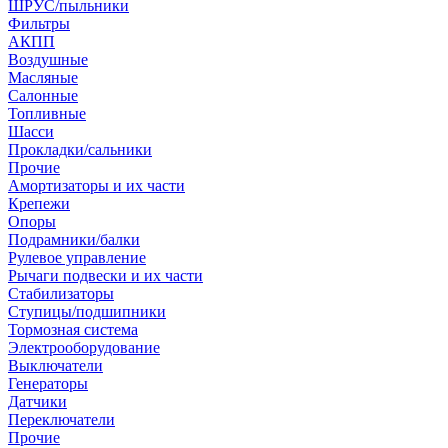
ШРУС/пыльники
Фильтры
АКПП
Воздушные
Масляные
Салонные
Топливные
Шасси
Прокладки/сальники
Прочие
Амортизаторы и их части
Крепежи
Опоры
Подрамники/балки
Рулевое управление
Рычаги подвески и их части
Стабилизаторы
Ступицы/подшипники
Тормозная система
Электрооборудование
Выключатели
Генераторы
Датчики
Переключатели
Прочие