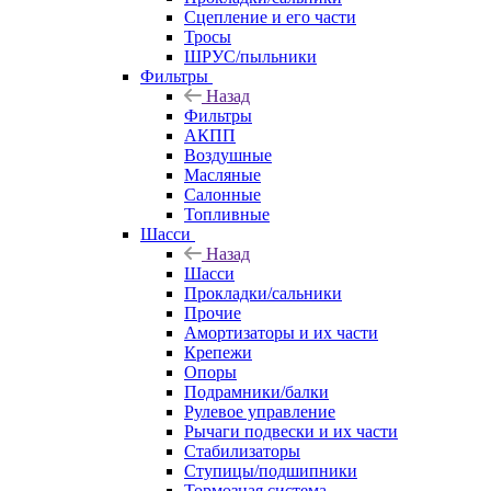
Сцепление и его части
Тросы
ШРУС/пыльники
Фильтры
Назад
Фильтры
АКПП
Воздушные
Масляные
Салонные
Топливные
Шасси
Назад
Шасси
Прокладки/сальники
Прочие
Амортизаторы и их части
Крепежи
Опоры
Подрамники/балки
Рулевое управление
Рычаги подвески и их части
Стабилизаторы
Ступицы/подшипники
Тормозная система