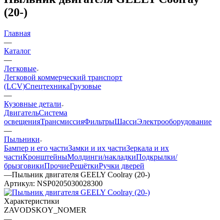
(20-)
Главная
—
Каталог
—
Легковые
Легковой коммерческий транспорт
(LCV)
Спецтехника
Грузовые
—
Кузовные детали
Двигатель
Система
освещения
Трансмиссия
Фильтры
Шасси
Электрооборудование
—
Пыльники
Бампер и его части
Замки и их части
Зеркала и их
части
Кронштейны
Молдинги/накладки
Подкрылки/
брызговики
Прочие
Решётки
Ручки дверей
—
Пыльник двигателя GEELY Coolray (20-)
Артикул:
NSP0205030028300
Характеристики
ZAVODSKOY_NOMER
—