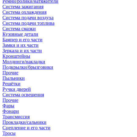
Ремни/ролики/натяжители
Система зажигания
Система охлаждения
Система подачи воздуха
Система подачи топлива
Система смазки
Кузовные детали
Бампер и его части
Замки и их части
Зеркала и их части
Кронштейны
Молдинги/накладки
Подкрылки/брызговики
Прочие
Пыльники
Решётки
Ручки дверей
Система освещения
Прочие
Фары
Фонари
Трансмиссия
Прокладки/сальники
Сцепление и его части
Тросы