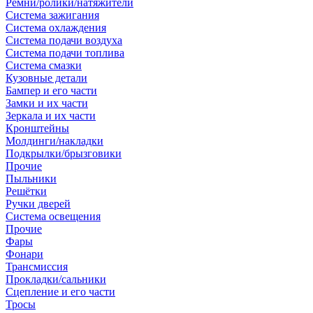
Ремни/ролики/натяжители
Система зажигания
Система охлаждения
Система подачи воздуха
Система подачи топлива
Система смазки
Кузовные детали
Бампер и его части
Замки и их части
Зеркала и их части
Кронштейны
Молдинги/накладки
Подкрылки/брызговики
Прочие
Пыльники
Решётки
Ручки дверей
Система освещения
Прочие
Фары
Фонари
Трансмиссия
Прокладки/сальники
Сцепление и его части
Тросы