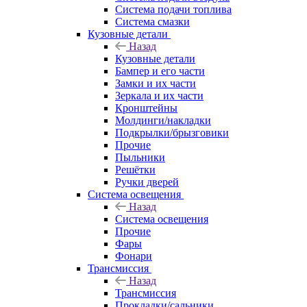
Система подачи топлива
Система смазки
Кузовные детали
Назад
Кузовные детали
Бампер и его части
Замки и их части
Зеркала и их части
Кронштейны
Молдинги/накладки
Подкрылки/брызговики
Прочие
Пыльники
Решётки
Ручки дверей
Система освещения
Назад
Система освещения
Прочие
Фары
Фонари
Трансмиссия
Назад
Трансмиссия
Прокладки/сальники