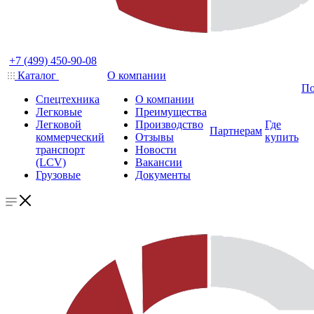
+7 (499) 450-90-08
Каталог
О компании
По
Спецтехника
О компании
Легковые
Преимущества
Легковой
Производство
Где
Партнерам
коммерческий
Отзывы
купить
транспорт
Новости
(LCV)
Вакансии
Грузовые
Документы