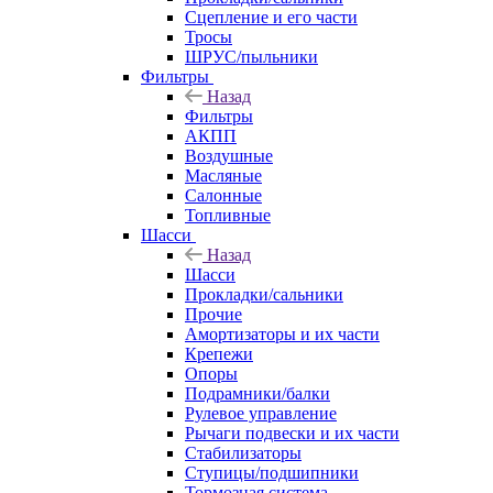
Сцепление и его части
Тросы
ШРУС/пыльники
Фильтры
Назад
Фильтры
АКПП
Воздушные
Масляные
Салонные
Топливные
Шасси
Назад
Шасси
Прокладки/сальники
Прочие
Амортизаторы и их части
Крепежи
Опоры
Подрамники/балки
Рулевое управление
Рычаги подвески и их части
Стабилизаторы
Ступицы/подшипники
Тормозная система