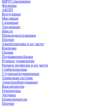
ШРУС/пыльники
Фильтры
АКПП
Воздушные
Масляные
Салонные
Топливные
Шасси
Прокладки/сальники
Прочие
Амортизаторы и их части
Крепежи
Опоры
Подрамники/балки
Рулевое управление
Рычаги подвески и их части
Стабилизаторы
Ступицы/подшипники
Тормозная система
Электрооборудование
Выключатели
Генераторы
Датчики
Переключатели
Прочие