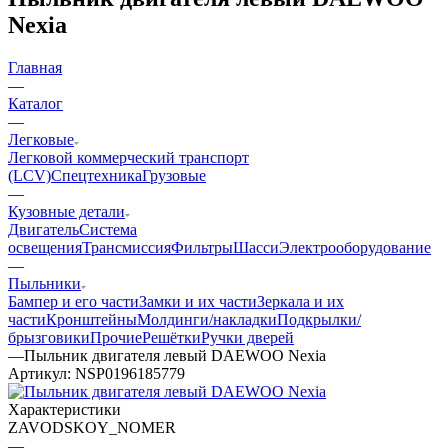
Nexia
Главная
—
Каталог
—
Легковые
Легковой коммерческий транспорт
(LCV)
Спецтехника
Грузовые
—
Кузовные детали
Двигатель
Система
освещения
Трансмиссия
Фильтры
Шасси
Электрооборудование
—
Пыльники
Бампер и его части
Замки и их части
Зеркала и их
части
Кронштейны
Молдинги/накладки
Подкрылки/
брызговики
Прочие
Решётки
Ручки дверей
—
Пыльник двигателя левый DAEWOO Nexia
Артикул:
NSP0196185779
Характеристики
ZAVODSKOY_NOMER
—