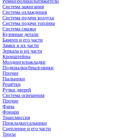
Ремни/ролики/натяжители
Система зажигания
Система охлаждения
Система подачи воздуха
Система подачи топлива
Система смазки
Кузовные детали
Бампер и его части
Замки и их части
Зеркала и их части
Кронштейны
Молдинги/накладки
Подкрылки/брызговики
Прочие
Пыльники
Решётки
Ручки дверей
Система освещения
Прочие
Фары
Фонари
Трансмиссия
Прокладки/сальники
Сцепление и его части
Тросы