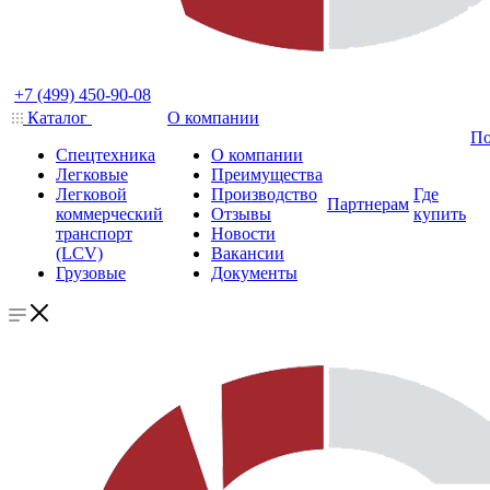
+7 (499) 450-90-08
Каталог
О компании
По
Спецтехника
О компании
Легковые
Преимущества
Легковой
Производство
Где
Партнерам
коммерческий
Отзывы
купить
транспорт
Новости
(LCV)
Вакансии
Грузовые
Документы