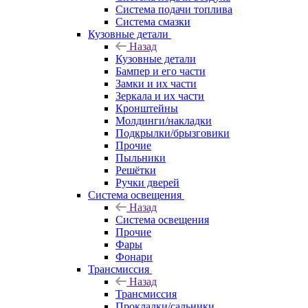
Система подачи топлива
Система смазки
Кузовные детали
Назад
Кузовные детали
Бампер и его части
Замки и их части
Зеркала и их части
Кронштейны
Молдинги/накладки
Подкрылки/брызговики
Прочие
Пыльники
Решётки
Ручки дверей
Система освещения
Назад
Система освещения
Прочие
Фары
Фонари
Трансмиссия
Назад
Трансмиссия
Прокладки/сальники