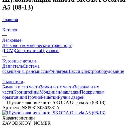
A5 (08-13)
Главная
—
Каталог
—
Легковые
Легковой коммерческий транспорт
(LCV)
Спецтехника
Грузовые
—
Кузовные детали
Двигатель
Система
освещения
Трансмиссия
Фильтры
Шасси
Электрооборудование
—
Пыльники
Бампер и его части
Замки и их части
Зеркала и их
части
Кронштейны
Молдинги/накладки
Подкрылки/
брызговики
Прочие
Решётки
Ручки дверей
—
Шумоизоляция капота SKODA Octavia A5 (08-13)
Артикул:
NSP081Z0863831A
Характеристики
ZAVODSKOY_NOMER
—