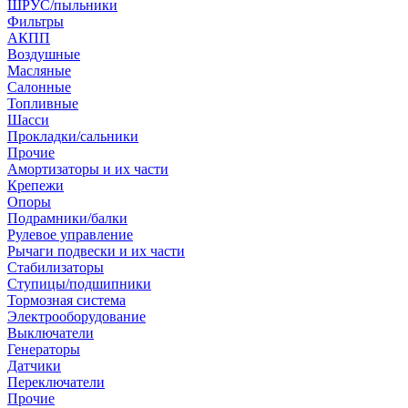
ШРУС/пыльники
Фильтры
АКПП
Воздушные
Масляные
Салонные
Топливные
Шасси
Прокладки/сальники
Прочие
Амортизаторы и их части
Крепежи
Опоры
Подрамники/балки
Рулевое управление
Рычаги подвески и их части
Стабилизаторы
Ступицы/подшипники
Тормозная система
Электрооборудование
Выключатели
Генераторы
Датчики
Переключатели
Прочие