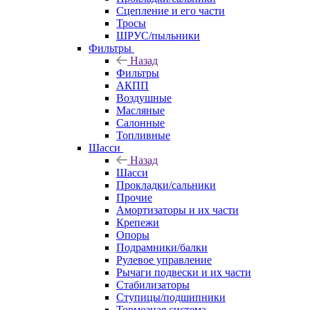
Сцепление и его части
Тросы
ШРУС/пыльники
Фильтры
Назад
Фильтры
АКПП
Воздушные
Масляные
Салонные
Топливные
Шасси
Назад
Шасси
Прокладки/сальники
Прочие
Амортизаторы и их части
Крепежи
Опоры
Подрамники/балки
Рулевое управление
Рычаги подвески и их части
Стабилизаторы
Ступицы/подшипники
Тормозная система