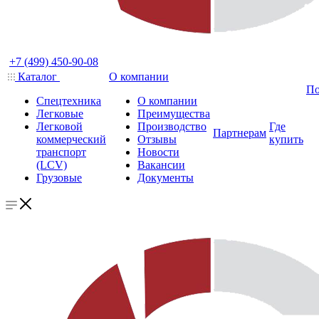
+7 (499) 450-90-08
Каталог
О компании
По
Спецтехника
О компании
Легковые
Преимущества
Легковой
Производство
Где
Партнерам
коммерческий
Отзывы
купить
транспорт
Новости
(LCV)
Вакансии
Грузовые
Документы