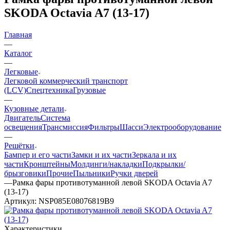
SKODA Octavia A7 (13-17)
Главная
—
Каталог
—
Легковые
Легковой коммерческий транспорт
(LCV)
Спецтехника
Грузовые
—
Кузовные детали
Двигатель
Система
освещения
Трансмиссия
Фильтры
Шасси
Электрооборудование
—
Решётки
Бампер и его части
Замки и их части
Зеркала и их
части
Кронштейны
Молдинги/накладки
Подкрылки/
брызговики
Прочие
Пыльники
Ручки дверей
—
Рамка фары противотуманной левой SKODA Octavia A7
(13-17)
Артикул:
NSP085E08076819B9
Характеристики