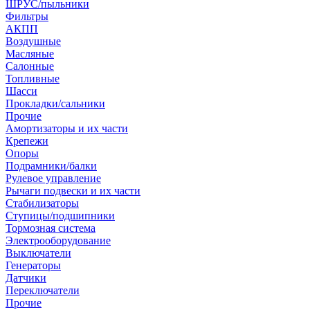
ШРУС/пыльники
Фильтры
АКПП
Воздушные
Масляные
Салонные
Топливные
Шасси
Прокладки/сальники
Прочие
Амортизаторы и их части
Крепежи
Опоры
Подрамники/балки
Рулевое управление
Рычаги подвески и их части
Стабилизаторы
Ступицы/подшипники
Тормозная система
Электрооборудование
Выключатели
Генераторы
Датчики
Переключатели
Прочие