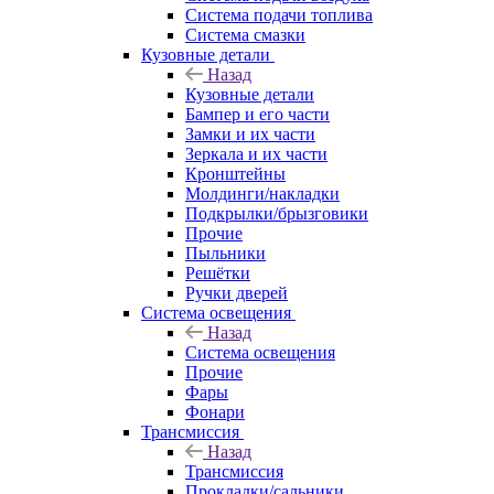
Система подачи топлива
Система смазки
Кузовные детали
Назад
Кузовные детали
Бампер и его части
Замки и их части
Зеркала и их части
Кронштейны
Молдинги/накладки
Подкрылки/брызговики
Прочие
Пыльники
Решётки
Ручки дверей
Система освещения
Назад
Система освещения
Прочие
Фары
Фонари
Трансмиссия
Назад
Трансмиссия
Прокладки/сальники