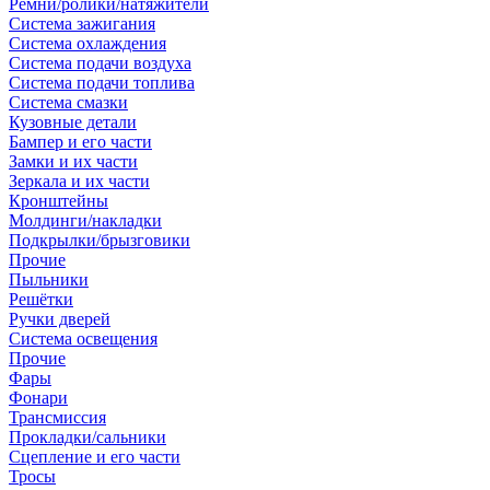
Ремни/ролики/натяжители
Система зажигания
Система охлаждения
Система подачи воздуха
Система подачи топлива
Система смазки
Кузовные детали
Бампер и его части
Замки и их части
Зеркала и их части
Кронштейны
Молдинги/накладки
Подкрылки/брызговики
Прочие
Пыльники
Решётки
Ручки дверей
Система освещения
Прочие
Фары
Фонари
Трансмиссия
Прокладки/сальники
Сцепление и его части
Тросы