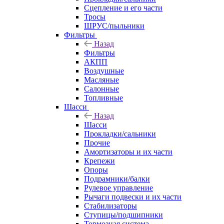
Сцепление и его части
Тросы
ШРУС/пыльники
Фильтры
Назад
Фильтры
АКПП
Воздушные
Масляные
Салонные
Топливные
Шасси
Назад
Шасси
Прокладки/сальники
Прочие
Амортизаторы и их части
Крепежи
Опоры
Подрамники/балки
Рулевое управление
Рычаги подвески и их части
Стабилизаторы
Ступицы/подшипники
Тормозная система