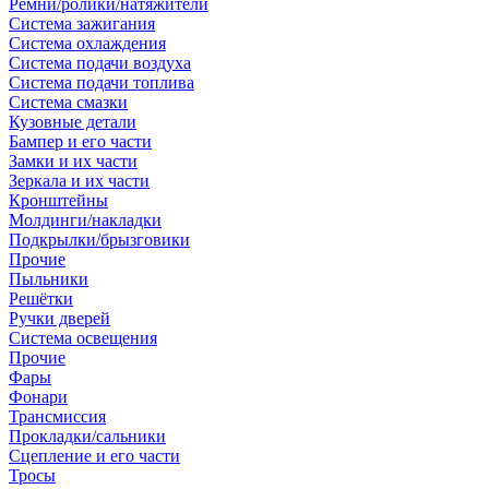
Ремни/ролики/натяжители
Система зажигания
Система охлаждения
Система подачи воздуха
Система подачи топлива
Система смазки
Кузовные детали
Бампер и его части
Замки и их части
Зеркала и их части
Кронштейны
Молдинги/накладки
Подкрылки/брызговики
Прочие
Пыльники
Решётки
Ручки дверей
Система освещения
Прочие
Фары
Фонари
Трансмиссия
Прокладки/сальники
Сцепление и его части
Тросы