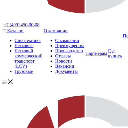
+7 (499) 450-90-08
Каталог
О компании
По
Спецтехника
О компании
Легковые
Преимущества
Легковой
Производство
Где
Партнерам
коммерческий
Отзывы
купить
транспорт
Новости
(LCV)
Вакансии
Грузовые
Документы