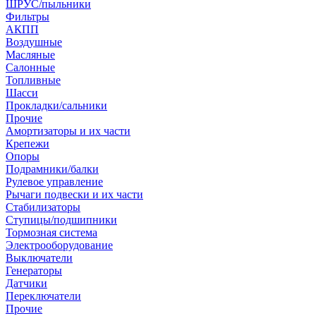
ШРУС/пыльники
Фильтры
АКПП
Воздушные
Масляные
Салонные
Топливные
Шасси
Прокладки/сальники
Прочие
Амортизаторы и их части
Крепежи
Опоры
Подрамники/балки
Рулевое управление
Рычаги подвески и их части
Стабилизаторы
Ступицы/подшипники
Тормозная система
Электрооборудование
Выключатели
Генераторы
Датчики
Переключатели
Прочие