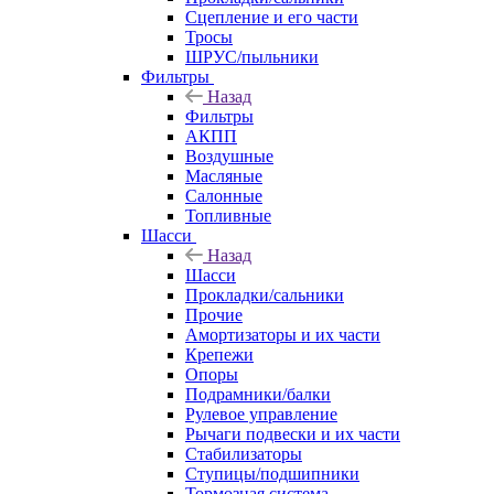
Сцепление и его части
Тросы
ШРУС/пыльники
Фильтры
Назад
Фильтры
АКПП
Воздушные
Масляные
Салонные
Топливные
Шасси
Назад
Шасси
Прокладки/сальники
Прочие
Амортизаторы и их части
Крепежи
Опоры
Подрамники/балки
Рулевое управление
Рычаги подвески и их части
Стабилизаторы
Ступицы/подшипники
Тормозная система