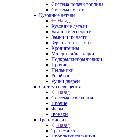
Система подачи топлива
Система смазки
Кузовные детали
Назад
Кузовные детали
Бампер и его части
Замки и их части
Зеркала и их части
Кронштейны
Молдинги/накладки
Подкрылки/брызговики
Прочие
Пыльники
Решётки
Ручки дверей
Система освещения
Назад
Система освещения
Прочие
Фары
Фонари
Трансмиссия
Назад
Трансмиссия
Прокладки/сальники