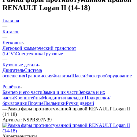
RENAULT Logan II (14-18)
Главная
—
Каталог
—
Легковые
Легковой коммерческий транспорт
(LCV)
Спецтехника
Грузовые
—
Кузовные детали
Двигатель
Система
освещения
Трансмиссия
Фильтры
Шасси
Электрооборудование
—
Решётки
Бампер и его части
Замки и их части
Зеркала и их
части
Кронштейны
Молдинги/накладки
Подкрылки/
брызговики
Прочие
Пыльники
Ручки дверей
—
Рамка фары противотуманной правой RENAULT Logan II
(14-18)
Артикул:
NSPRS97N39
Характеристики