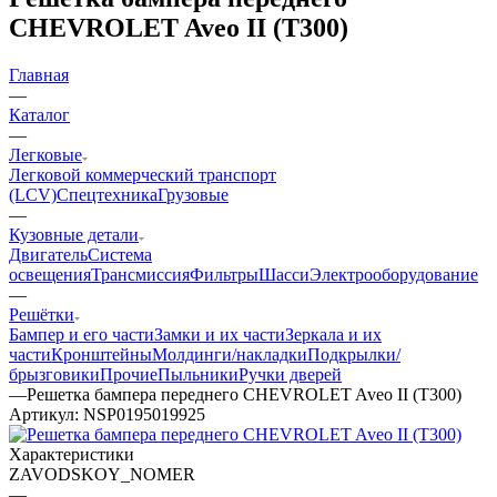
CHEVROLET Aveo II (Т300)
Главная
—
Каталог
—
Легковые
Легковой коммерческий транспорт
(LCV)
Спецтехника
Грузовые
—
Кузовные детали
Двигатель
Система
освещения
Трансмиссия
Фильтры
Шасси
Электрооборудование
—
Решётки
Бампер и его части
Замки и их части
Зеркала и их
части
Кронштейны
Молдинги/накладки
Подкрылки/
брызговики
Прочие
Пыльники
Ручки дверей
—
Решетка бампера переднего CHEVROLET Aveo II (Т300)
Артикул:
NSP0195019925
Характеристики
ZAVODSKOY_NOMER
—