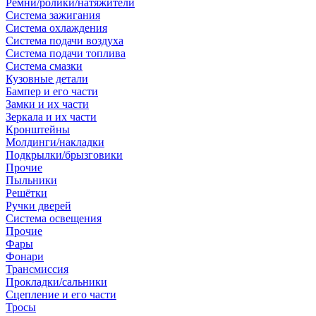
Ремни/ролики/натяжители
Система зажигания
Система охлаждения
Система подачи воздуха
Система подачи топлива
Система смазки
Кузовные детали
Бампер и его части
Замки и их части
Зеркала и их части
Кронштейны
Молдинги/накладки
Подкрылки/брызговики
Прочие
Пыльники
Решётки
Ручки дверей
Система освещения
Прочие
Фары
Фонари
Трансмиссия
Прокладки/сальники
Сцепление и его части
Тросы