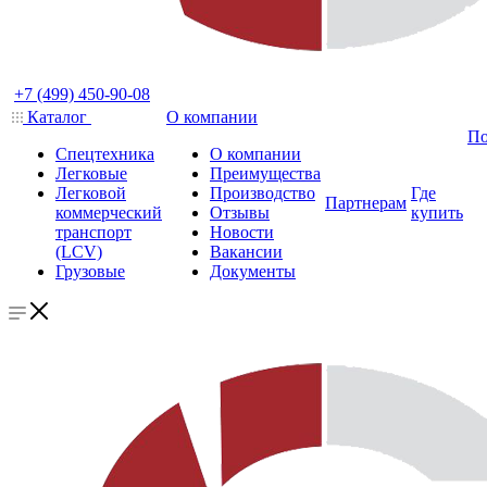
+7 (499) 450-90-08
Каталог
О компании
По
Спецтехника
О компании
Легковые
Преимущества
Легковой
Производство
Где
Партнерам
коммерческий
Отзывы
купить
транспорт
Новости
(LCV)
Вакансии
Грузовые
Документы