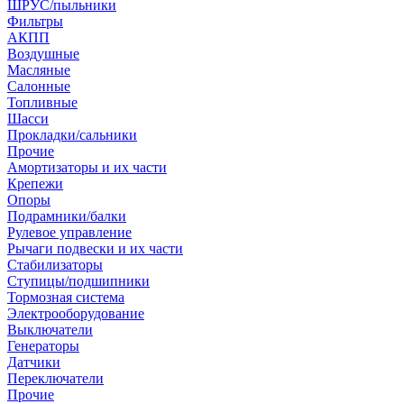
ШРУС/пыльники
Фильтры
АКПП
Воздушные
Масляные
Салонные
Топливные
Шасси
Прокладки/сальники
Прочие
Амортизаторы и их части
Крепежи
Опоры
Подрамники/балки
Рулевое управление
Рычаги подвески и их части
Стабилизаторы
Ступицы/подшипники
Тормозная система
Электрооборудование
Выключатели
Генераторы
Датчики
Переключатели
Прочие