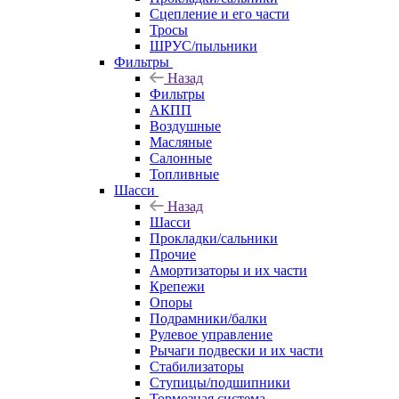
Сцепление и его части
Тросы
ШРУС/пыльники
Фильтры
Назад
Фильтры
АКПП
Воздушные
Масляные
Салонные
Топливные
Шасси
Назад
Шасси
Прокладки/сальники
Прочие
Амортизаторы и их части
Крепежи
Опоры
Подрамники/балки
Рулевое управление
Рычаги подвески и их части
Стабилизаторы
Ступицы/подшипники
Тормозная система