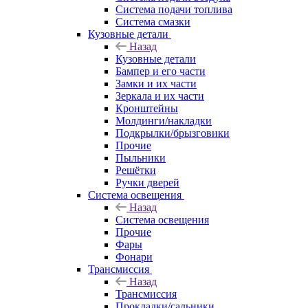
Система подачи топлива
Система смазки
Кузовные детали
Назад
Кузовные детали
Бампер и его части
Замки и их части
Зеркала и их части
Кронштейны
Молдинги/накладки
Подкрылки/брызговики
Прочие
Пыльники
Решётки
Ручки дверей
Система освещения
Назад
Система освещения
Прочие
Фары
Фонари
Трансмиссия
Назад
Трансмиссия
Прокладки/сальники