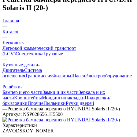
Solaris II (20-)
Главная
—
Каталог
—
Легковые
Легковой коммерческий транспорт
(LCV)
Спецтехника
Грузовые
—
Кузовные детали
Двигатель
Система
освещения
Трансмиссия
Фильтры
Шасси
Электрооборудование
—
Решётки
Бампер и его части
Замки и их части
Зеркала и их
части
Кронштейны
Молдинги/накладки
Подкрылки/
брызговики
Прочие
Пыльники
Ручки дверей
—
Решетка бампера переднего HYUNDAI Solaris II (20-)
Артикул:
NSP0286561H5500
Характеристики
ZAVODSKOY_NOMER
—