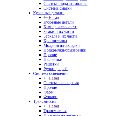
Система подачи топлива
Система смазки
Кузовные детали
Назад
Кузовные детали
Бампер и его части
Замки и их части
Зеркала и их части
Кронштейны
Молдинги/накладки
Подкрылки/брызговики
Прочие
Пыльники
Решётки
Ручки дверей
Система освещения
Назад
Система освещения
Прочие
Фары
Фонари
Трансмиссия
Назад
Трансмиссия
Прокладки/сальники