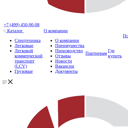
+7 (499) 450-90-08
Каталог
О компании
По
Спецтехника
О компании
Легковые
Преимущества
Легковой
Производство
Где
Партнерам
коммерческий
Отзывы
купить
транспорт
Новости
(LCV)
Вакансии
Грузовые
Документы