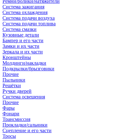
Ремни/ролики/натяжители
Система зажигания
Система охлаждения
Система подачи воздуха
Система подачи топлива
Система смазки
Кузовные детали
Бампер и его части
Замки и их части
Зеркала и их части
Кронштейны
Молдинги/накладки
Подкрылки/брызговики
Прочие
Пыльники
Решётки
Ручки дверей
Система освещения
Прочие
Фары
Фонари
Трансмиссия
Прокладки/сальники
Сцепление и его части
Тросы