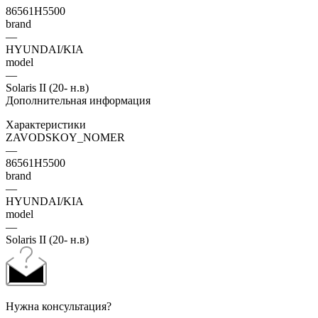
86561H5500
brand
—
HYUNDAI/KIA
model
—
Solaris II (20- н.в)
Дополнительная информация
Характеристики
ZAVODSKOY_NOMER
—
86561H5500
brand
—
HYUNDAI/KIA
model
—
Solaris II (20- н.в)
Нужна консультация?