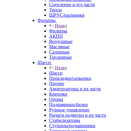
Сцепление и его части
Тросы
ШРУС/пыльники
Фильтры
Назад
Фильтры
АКПП
Воздушные
Масляные
Салонные
Топливные
Шасси
Назад
Шасси
Прокладки/сальники
Прочие
Амортизаторы и их части
Крепежи
Опоры
Подрамники/балки
Рулевое управление
Рычаги подвески и их части
Стабилизаторы
Ступицы/подшипники
Тормозная система