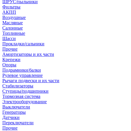
ШРУС/пыльники
Фильтры
АКПП
Воздушные
Масляные
Салонные
Топливные
Шасси
Прокладки/сальники
Прочие
Амортизаторы и их части
Крепежи
Опоры
Подрамники/балки
Рулевое управление
Рычаги подвески и их части
Стабилизаторы
Ступицы/подшипники
Тормозная система
Электрооборудование
Выключатели
Генераторы
Датчики
Переключатели
Прочие