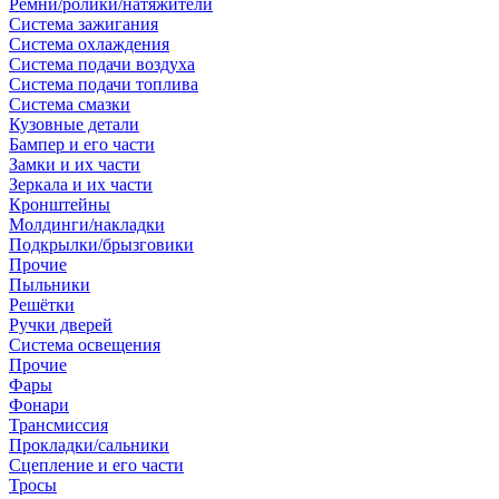
Ремни/ролики/натяжители
Система зажигания
Система охлаждения
Система подачи воздуха
Система подачи топлива
Система смазки
Кузовные детали
Бампер и его части
Замки и их части
Зеркала и их части
Кронштейны
Молдинги/накладки
Подкрылки/брызговики
Прочие
Пыльники
Решётки
Ручки дверей
Система освещения
Прочие
Фары
Фонари
Трансмиссия
Прокладки/сальники
Сцепление и его части
Тросы