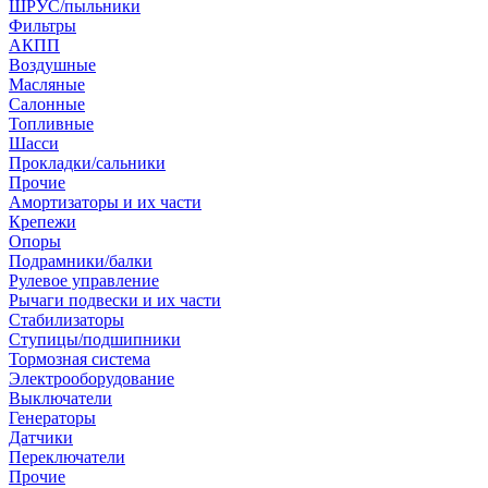
ШРУС/пыльники
Фильтры
АКПП
Воздушные
Масляные
Салонные
Топливные
Шасси
Прокладки/сальники
Прочие
Амортизаторы и их части
Крепежи
Опоры
Подрамники/балки
Рулевое управление
Рычаги подвески и их части
Стабилизаторы
Ступицы/подшипники
Тормозная система
Электрооборудование
Выключатели
Генераторы
Датчики
Переключатели
Прочие