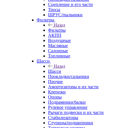
Сцепление и его части
Тросы
ШРУС/пыльники
Фильтры
Назад
Фильтры
АКПП
Воздушные
Масляные
Салонные
Топливные
Шасси
Назад
Шасси
Прокладки/сальники
Прочие
Амортизаторы и их части
Крепежи
Опоры
Подрамники/балки
Рулевое управление
Рычаги подвески и их части
Стабилизаторы
Ступицы/подшипники
Тормозная система