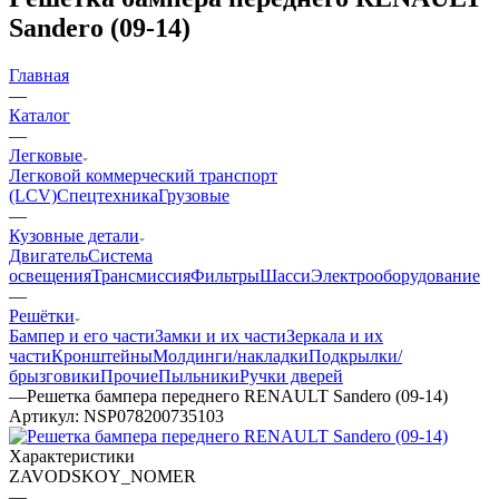
Sandero (09-14)
Главная
—
Каталог
—
Легковые
Легковой коммерческий транспорт
(LCV)
Спецтехника
Грузовые
—
Кузовные детали
Двигатель
Система
освещения
Трансмиссия
Фильтры
Шасси
Электрооборудование
—
Решётки
Бампер и его части
Замки и их части
Зеркала и их
части
Кронштейны
Молдинги/накладки
Подкрылки/
брызговики
Прочие
Пыльники
Ручки дверей
—
Решетка бампера переднего RENAULT Sandero (09-14)
Артикул:
NSP078200735103
Характеристики
ZAVODSKOY_NOMER
—