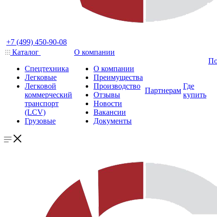
+7 (499) 450-90-08
Каталог
О компании
По
Спецтехника
О компании
Легковые
Преимущества
Легковой
Производство
Где
Партнерам
коммерческий
Отзывы
купить
транспорт
Новости
(LCV)
Вакансии
Грузовые
Документы