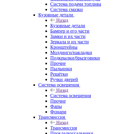
Система подачи топлива
Система смазки
Кузовные детали
Назад
Кузовные детали
Бампер и его части
Замки и их части
Зеркала и их части
Кронштейны
Молдинги/накладки
Подкрылки/брызговики
Прочие
Пыльники
Решётки
Ручки дверей
Система освещения
Назад
Система освещения
Прочие
Фары
Фонари
Трансмиссия
Назад
Трансмиссия
Прокладки/сальники