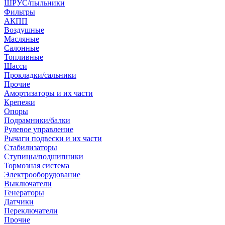
ШРУС/пыльники
Фильтры
АКПП
Воздушные
Масляные
Салонные
Топливные
Шасси
Прокладки/сальники
Прочие
Амортизаторы и их части
Крепежи
Опоры
Подрамники/балки
Рулевое управление
Рычаги подвески и их части
Стабилизаторы
Ступицы/подшипники
Тормозная система
Электрооборудование
Выключатели
Генераторы
Датчики
Переключатели
Прочие