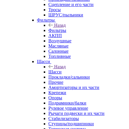
Сцепление и его части
Тросы
ШРУС/пыльники
Фильтры
Назад
Фильтры
АКПП
Воздушные
Масляные
Салонные
Топливные
Шасси
Назад
Шасси
Прокладки/сальники
Прочие
Амортизаторы и их части
Крепежи
Опоры
Подрамники/балки
Рулевое управление
Рычаги подвески и их части
Стабилизаторы
Ступицы/подшипники
Тормозная система