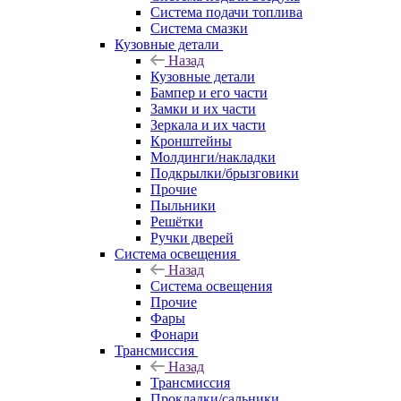
Система подачи топлива
Система смазки
Кузовные детали
Назад
Кузовные детали
Бампер и его части
Замки и их части
Зеркала и их части
Кронштейны
Молдинги/накладки
Подкрылки/брызговики
Прочие
Пыльники
Решётки
Ручки дверей
Система освещения
Назад
Система освещения
Прочие
Фары
Фонари
Трансмиссия
Назад
Трансмиссия
Прокладки/сальники