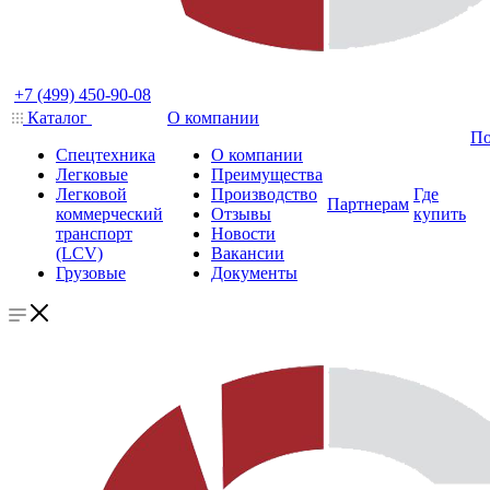
+7 (499) 450-90-08
Каталог
О компании
По
Спецтехника
О компании
Легковые
Преимущества
Легковой
Производство
Где
Партнерам
коммерческий
Отзывы
купить
транспорт
Новости
(LCV)
Вакансии
Грузовые
Документы