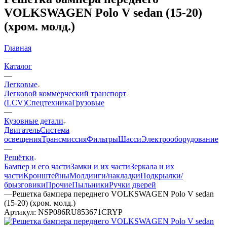
VOLKSWAGEN Polo V sedan (15-20)
(хром. молд.)
Главная
—
Каталог
—
Легковые
Легковой коммерческий транспорт
(LCV)
Спецтехника
Грузовые
—
Кузовные детали
Двигатель
Система
освещения
Трансмиссия
Фильтры
Шасси
Электрооборудование
—
Решётки
Бампер и его части
Замки и их части
Зеркала и их
части
Кронштейны
Молдинги/накладки
Подкрылки/
брызговики
Прочие
Пыльники
Ручки дверей
—
Решетка бампера переднего VOLKSWAGEN Polo V sedan
(15-20) (хром. молд.)
Артикул:
NSP086RU853671CRYP