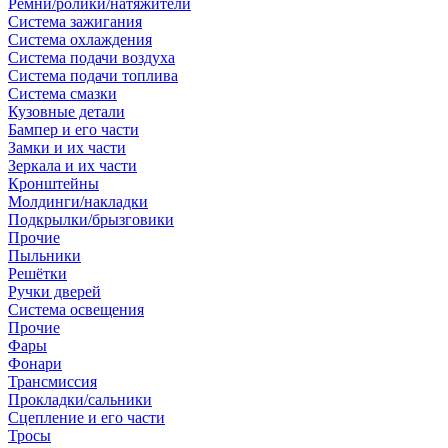
Ремни/ролики/натяжители
Система зажигания
Система охлаждения
Система подачи воздуха
Система подачи топлива
Система смазки
Кузовные детали
Бампер и его части
Замки и их части
Зеркала и их части
Кронштейны
Молдинги/накладки
Подкрылки/брызговики
Прочие
Пыльники
Решётки
Ручки дверей
Система освещения
Прочие
Фары
Фонари
Трансмиссия
Прокладки/сальники
Сцепление и его части
Тросы