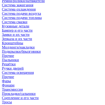
Ремни/ролики/натяжители
Система зажигания
Система охлаждения
Система подачи воздуха
Система подачи топлива
Система смазки
Кузовные детали
Бампер и его части
Замки и их части
Зеркала и их части
Кронштейны
Молдинги/накладки
Подкрылки/брызговики
Прочие
Пыльники
Решётки
Ручки дверей
Система освещения
Прочие
Фары
Фонари
Трансмиссия
Прокладки/сальники
Сцепление и его части
Тросы