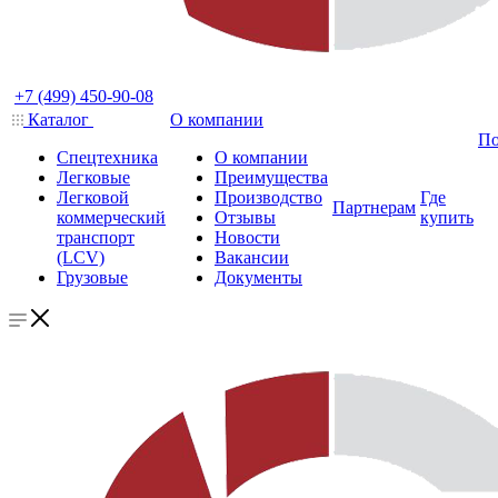
+7 (499) 450-90-08
Каталог
О компании
По
Спецтехника
О компании
Легковые
Преимущества
Легковой
Производство
Где
Партнерам
коммерческий
Отзывы
купить
транспорт
Новости
(LCV)
Вакансии
Грузовые
Документы