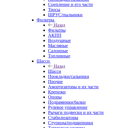
Сцепление и его части
Тросы
ШРУС/пыльники
Фильтры
Назад
Фильтры
АКПП
Воздушные
Масляные
Салонные
Топливные
Шасси
Назад
Шасси
Прокладки/сальники
Прочие
Амортизаторы и их части
Крепежи
Опоры
Подрамники/балки
Рулевое управление
Рычаги подвески и их части
Стабилизаторы
Ступицы/подшипники
Тормозная система