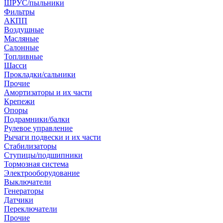
ШРУС/пыльники
Фильтры
АКПП
Воздушные
Масляные
Салонные
Топливные
Шасси
Прокладки/сальники
Прочие
Амортизаторы и их части
Крепежи
Опоры
Подрамники/балки
Рулевое управление
Рычаги подвески и их части
Стабилизаторы
Ступицы/подшипники
Тормозная система
Электрооборудование
Выключатели
Генераторы
Датчики
Переключатели
Прочие