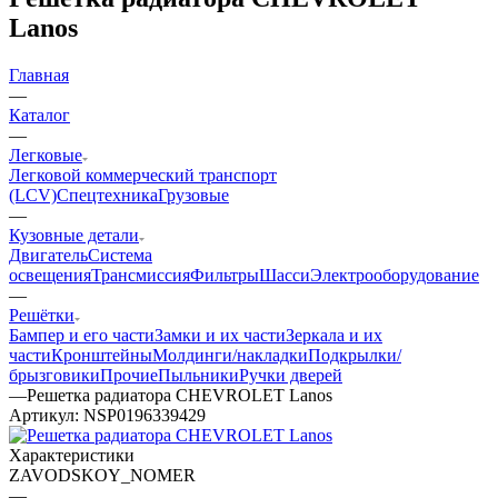
Lanos
Главная
—
Каталог
—
Легковые
Легковой коммерческий транспорт
(LCV)
Спецтехника
Грузовые
—
Кузовные детали
Двигатель
Система
освещения
Трансмиссия
Фильтры
Шасси
Электрооборудование
—
Решётки
Бампер и его части
Замки и их части
Зеркала и их
части
Кронштейны
Молдинги/накладки
Подкрылки/
брызговики
Прочие
Пыльники
Ручки дверей
—
Решетка радиатора CHEVROLET Lanos
Артикул:
NSP0196339429
Характеристики
ZAVODSKOY_NOMER
—