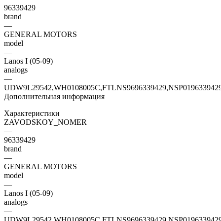
96339429
brand
—
GENERAL MOTORS
model
—
Lanos I (05-09)
analogs
—
UDW9L29542,WH0108005C,FTLNS9696339429,NSP019633942
Дополнительная информация
Характеристики
ZAVODSKOY_NOMER
—
96339429
brand
—
GENERAL MOTORS
model
—
Lanos I (05-09)
analogs
—
UDW9L29542,WH0108005C,FTLNS9696339429,NSP019633942