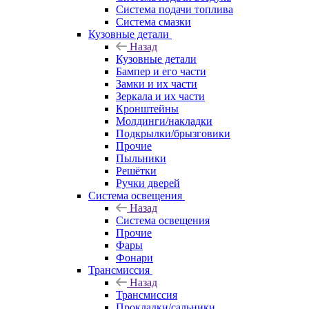
Система подачи топлива
Система смазки
Кузовные детали
Назад
Кузовные детали
Бампер и его части
Замки и их части
Зеркала и их части
Кронштейны
Молдинги/накладки
Подкрылки/брызговики
Прочие
Пыльники
Решётки
Ручки дверей
Система освещения
Назад
Система освещения
Прочие
Фары
Фонари
Трансмиссия
Назад
Трансмиссия
Прокладки/сальники