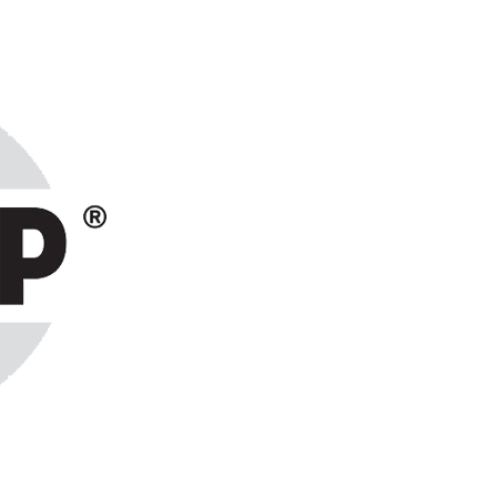
ранах СНГ