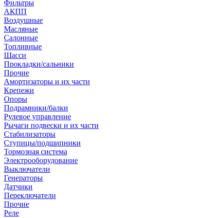
Фильтры
АКПП
Воздушные
Масляные
Салонные
Топливные
Шасси
Прокладки/сальники
Прочие
Амортизаторы и их части
Крепежи
Опоры
Подрамники/балки
Рулевое управление
Рычаги подвески и их части
Стабилизаторы
Ступицы/подшипники
Тормозная система
Электрооборудование
Выключатели
Генераторы
Датчики
Переключатели
Прочие
Реле