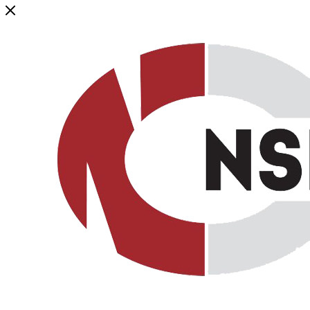
Генеральный дистрибьютор торговой марки NSP в России и ст