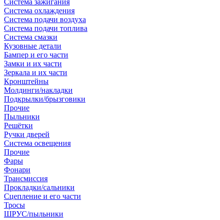
Система зажигания
Система охлаждения
Система подачи воздуха
Система подачи топлива
Система смазки
Кузовные детали
Бампер и его части
Замки и их части
Зеркала и их части
Кронштейны
Молдинги/накладки
Подкрылки/брызговики
Прочие
Пыльники
Решётки
Ручки дверей
Система освещения
Прочие
Фары
Фонари
Трансмиссия
Прокладки/сальники
Сцепление и его части
Тросы
ШРУС/пыльники