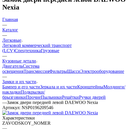
Nexia
Главная
—
Каталог
—
Легковые
Легковой коммерческий транспорт
(LCV)
Спецтехника
Грузовые
—
Кузовные детали
Двигатель
Система
освещения
Трансмиссия
Фильтры
Шасси
Электрооборудование
—
Замки и их части
Бампер и его части
Зеркала и их части
Кронштейны
Молдинги/
накладки
Подкрылки/
брызговики
Прочие
Пыльники
Решётки
Ручки дверей
—
Замок двери передней левой DAEWOO Nexia
Артикул:
NSP0196209546
Характеристики
ZAVODSKOY_NOMER
—