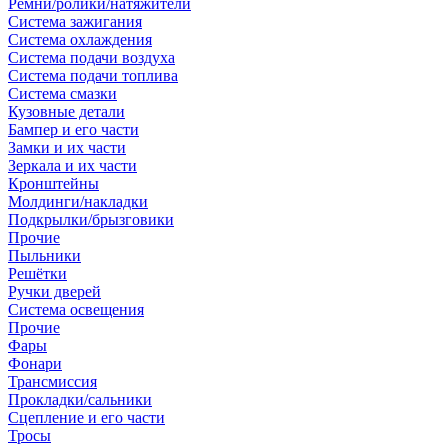
Ремни/ролики/натяжители
Система зажигания
Система охлаждения
Система подачи воздуха
Система подачи топлива
Система смазки
Кузовные детали
Бампер и его части
Замки и их части
Зеркала и их части
Кронштейны
Молдинги/накладки
Подкрылки/брызговики
Прочие
Пыльники
Решётки
Ручки дверей
Система освещения
Прочие
Фары
Фонари
Трансмиссия
Прокладки/сальники
Сцепление и его части
Тросы