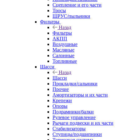
Сцепление и его части
Тросы
ШРУС/пыльники
Фильтры
Назад
Фильтры
АКПП
Воздушные
Масляные
Салонные
Топливные
Шасси
Назад
Шасси
Прокладки/сальники
Прочие
Амортизаторы и их части
Крепежи
Опоры
Подрамники/балки
Рулевое управление
Рычаги подвески и их части
Стабилизаторы
Ступицы/подшипники
Тормозная система