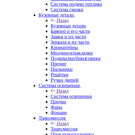
Система подачи топлива
Система смазки
Кузовные детали
Назад
Кузовные детали
Бампер и его части
Замки и их части
Зеркала и их части
Кронштейны
Молдинги/накладки
Подкрылки/брызговики
Прочие
Пыльники
Решётки
Ручки дверей
Система освещения
Назад
Система освещения
Прочие
Фары
Фонари
Трансмиссия
Назад
Трансмиссия
Прокладки/сальники