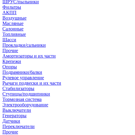
ШРУС/пыльники
Фильтры
АКПП
Воздушные
Масляные
Салонные
Топливные
Шасси
Прокладки/сальники
Прочие
Амортизаторы и их части
Крепежи
Опоры
Подрамники/балки
Рулевое управление
Рычаги подвески и их части
Стабилизаторы
Ступицы/подшипники
Тормозная система
Электрооборудование
Выключатели
Генераторы
Датчики
Переключатели
Прочие