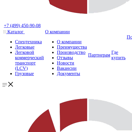
+7 (499) 450-90-08
Каталог
О компании
По
Спецтехника
О компании
Легковые
Преимущества
Легковой
Производство
Где
Партнерам
коммерческий
Отзывы
купить
транспорт
Новости
(LCV)
Вакансии
Грузовые
Документы