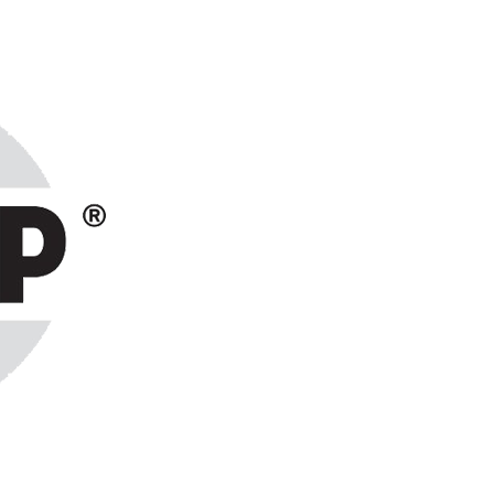
ранах СНГ