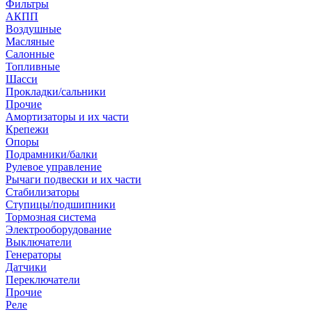
Фильтры
АКПП
Воздушные
Масляные
Салонные
Топливные
Шасси
Прокладки/сальники
Прочие
Амортизаторы и их части
Крепежи
Опоры
Подрамники/балки
Рулевое управление
Рычаги подвески и их части
Стабилизаторы
Ступицы/подшипники
Тормозная система
Электрооборудование
Выключатели
Генераторы
Датчики
Переключатели
Прочие
Реле