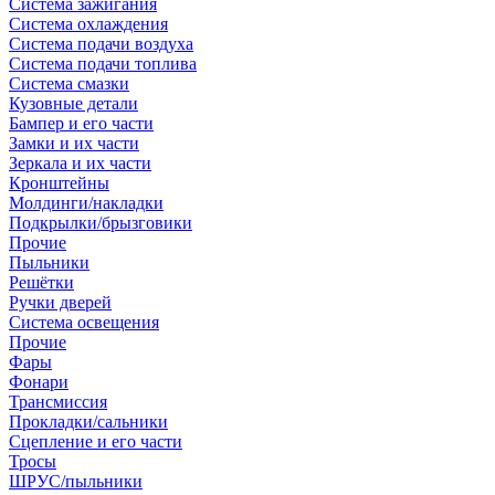
Система зажигания
Система охлаждения
Система подачи воздуха
Система подачи топлива
Система смазки
Кузовные детали
Бампер и его части
Замки и их части
Зеркала и их части
Кронштейны
Молдинги/накладки
Подкрылки/брызговики
Прочие
Пыльники
Решётки
Ручки дверей
Система освещения
Прочие
Фары
Фонари
Трансмиссия
Прокладки/сальники
Сцепление и его части
Тросы
ШРУС/пыльники