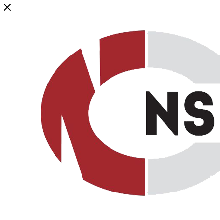
Генеральный дистрибьютор торговой марки NSP в России и ст