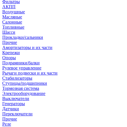
Фильтры
АКПП
Воздушные
Масляные
Салонные
Топливные
Шасси
Прокладки/сальники
Прочие
Амортизаторы и их части
Крепежи
Опоры
Подрамники/балки
Рулевое управление
Рычаги подвески и их части
Стабилизаторы
Ступицы/подшипники
Тормозная система
Электрооборудование
Выключатели
Генераторы
Датчики
Переключатели
Прочие
Реле