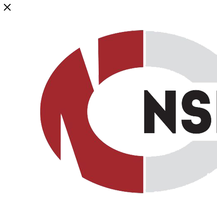
Генеральный дистрибьютор торговой марки NSP в России и ст