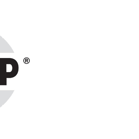
ранах СНГ