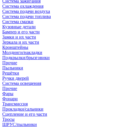
Система зажигания
Система охлаждения
Система подачи воздуха
Система подачи топлива
Система смазки
Кузовные детали
Бампер и его части
Замки и их части
Зеркала и их части
Кронштейны
Молдинги/накладки
Подкрылки/брызговики
Прочие
Пыльники
Решётки
Ручки дверей
Система освещения
Прочие
Фары
Фонари
Трансмиссия
Прокладки/сальники
Сцепление и его части
Тросы
ШРУС/пыльники