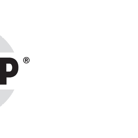
ранах СНГ