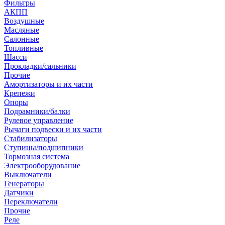
Фильтры
АКПП
Воздушные
Масляные
Салонные
Топливные
Шасси
Прокладки/сальники
Прочие
Амортизаторы и их части
Крепежи
Опоры
Подрамники/балки
Рулевое управление
Рычаги подвески и их части
Стабилизаторы
Ступицы/подшипники
Тормозная система
Электрооборудование
Выключатели
Генераторы
Датчики
Переключатели
Прочие
Реле