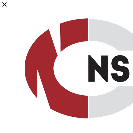
Генеральный дистрибьютор торговой марки NSP в России и ст