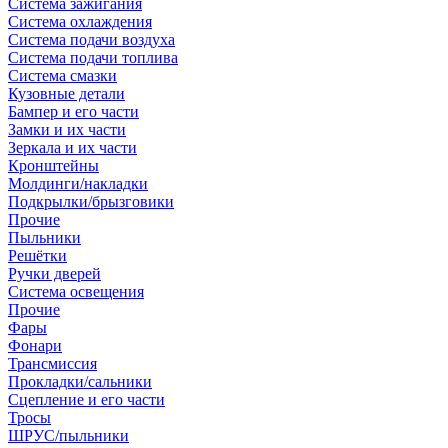
Система зажигания
Система охлаждения
Система подачи воздуха
Система подачи топлива
Система смазки
Кузовные детали
Бампер и его части
Замки и их части
Зеркала и их части
Кронштейны
Молдинги/накладки
Подкрылки/брызговики
Прочие
Пыльники
Решётки
Ручки дверей
Система освещения
Прочие
Фары
Фонари
Трансмиссия
Прокладки/сальники
Сцепление и его части
Тросы
ШРУС/пыльники