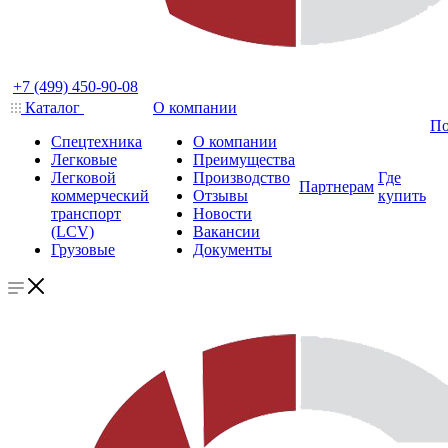
+7 (499) 450-90-08
Каталог
О компании
По
Спецтехника
О компании
Легковые
Преимущества
Легковой
Производство
Где
Партнерам
коммерческий
Отзывы
купить
транспорт
Новости
(LCV)
Вакансии
Грузовые
Документы