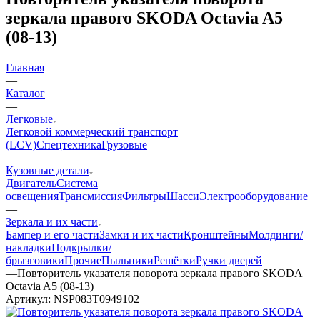
зеркала правого SKODA Octavia A5
(08-13)
Главная
—
Каталог
—
Легковые
Легковой коммерческий транспорт
(LCV)
Спецтехника
Грузовые
—
Кузовные детали
Двигатель
Система
освещения
Трансмиссия
Фильтры
Шасси
Электрооборудование
—
Зеркала и их части
Бампер и его части
Замки и их части
Кронштейны
Молдинги/
накладки
Подкрылки/
брызговики
Прочие
Пыльники
Решётки
Ручки дверей
—
Повторитель указателя поворота зеркала правого SKODA
Octavia A5 (08-13)
Артикул:
NSP083T0949102