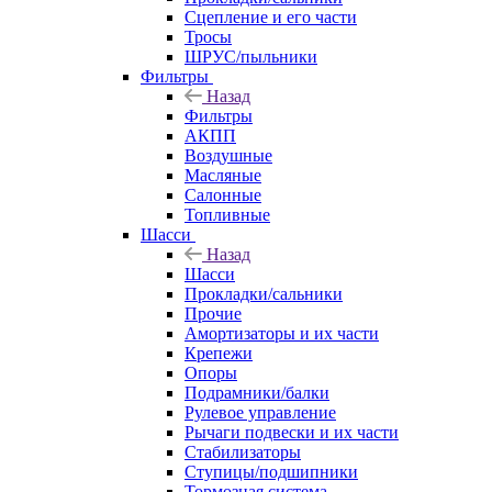
Сцепление и его части
Тросы
ШРУС/пыльники
Фильтры
Назад
Фильтры
АКПП
Воздушные
Масляные
Салонные
Топливные
Шасси
Назад
Шасси
Прокладки/сальники
Прочие
Амортизаторы и их части
Крепежи
Опоры
Подрамники/балки
Рулевое управление
Рычаги подвески и их части
Стабилизаторы
Ступицы/подшипники
Тормозная система