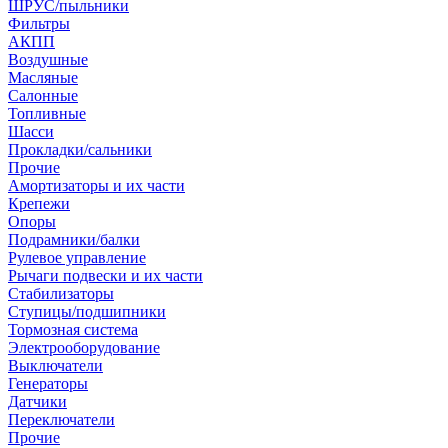
ШРУС/пыльники
Фильтры
АКПП
Воздушные
Масляные
Салонные
Топливные
Шасси
Прокладки/сальники
Прочие
Амортизаторы и их части
Крепежи
Опоры
Подрамники/балки
Рулевое управление
Рычаги подвески и их части
Стабилизаторы
Ступицы/подшипники
Тормозная система
Электрооборудование
Выключатели
Генераторы
Датчики
Переключатели
Прочие