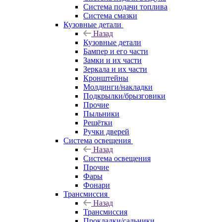
Система подачи топлива
Система смазки
Кузовные детали
Назад
Кузовные детали
Бампер и его части
Замки и их части
Зеркала и их части
Кронштейны
Молдинги/накладки
Подкрылки/брызговики
Прочие
Пыльники
Решётки
Ручки дверей
Система освещения
Назад
Система освещения
Прочие
Фары
Фонари
Трансмиссия
Назад
Трансмиссия
Прокладки/сальники