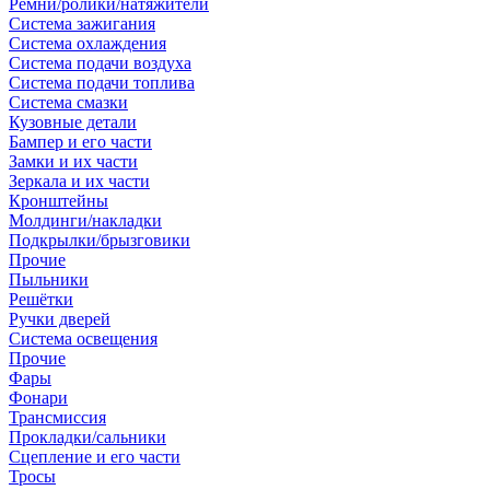
Ремни/ролики/натяжители
Система зажигания
Система охлаждения
Система подачи воздуха
Система подачи топлива
Система смазки
Кузовные детали
Бампер и его части
Замки и их части
Зеркала и их части
Кронштейны
Молдинги/накладки
Подкрылки/брызговики
Прочие
Пыльники
Решётки
Ручки дверей
Система освещения
Прочие
Фары
Фонари
Трансмиссия
Прокладки/сальники
Сцепление и его части
Тросы