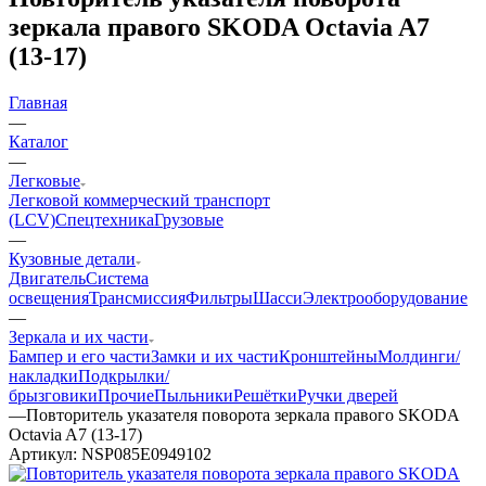
зеркала правого SKODA Octavia A7
(13-17)
Главная
—
Каталог
—
Легковые
Легковой коммерческий транспорт
(LCV)
Спецтехника
Грузовые
—
Кузовные детали
Двигатель
Система
освещения
Трансмиссия
Фильтры
Шасси
Электрооборудование
—
Зеркала и их части
Бампер и его части
Замки и их части
Кронштейны
Молдинги/
накладки
Подкрылки/
брызговики
Прочие
Пыльники
Решётки
Ручки дверей
—
Повторитель указателя поворота зеркала правого SKODA
Octavia A7 (13-17)
Артикул:
NSP085E0949102