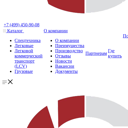
+7 (499) 450-90-08
Каталог
О компании
По
Спецтехника
О компании
Легковые
Преимущества
Легковой
Производство
Где
Партнерам
коммерческий
Отзывы
купить
транспорт
Новости
(LCV)
Вакансии
Грузовые
Документы