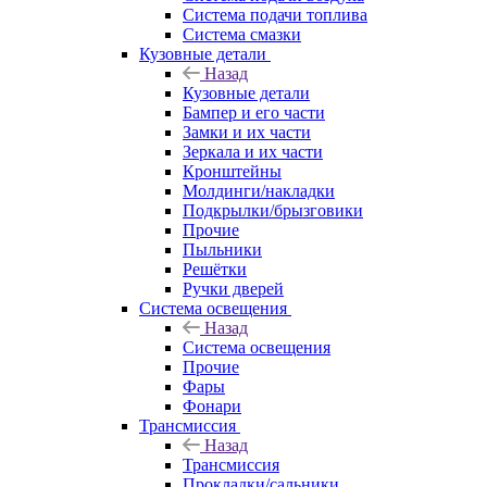
Система подачи топлива
Система смазки
Кузовные детали
Назад
Кузовные детали
Бампер и его части
Замки и их части
Зеркала и их части
Кронштейны
Молдинги/накладки
Подкрылки/брызговики
Прочие
Пыльники
Решётки
Ручки дверей
Система освещения
Назад
Система освещения
Прочие
Фары
Фонари
Трансмиссия
Назад
Трансмиссия
Прокладки/сальники