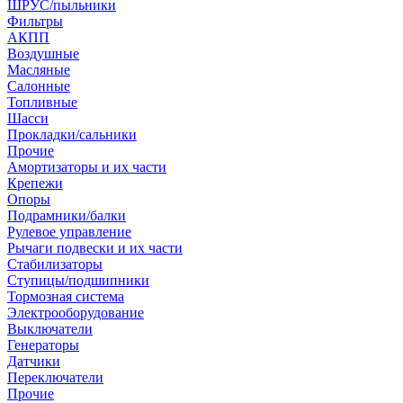
ШРУС/пыльники
Фильтры
АКПП
Воздушные
Масляные
Салонные
Топливные
Шасси
Прокладки/сальники
Прочие
Амортизаторы и их части
Крепежи
Опоры
Подрамники/балки
Рулевое управление
Рычаги подвески и их части
Стабилизаторы
Ступицы/подшипники
Тормозная система
Электрооборудование
Выключатели
Генераторы
Датчики
Переключатели
Прочие