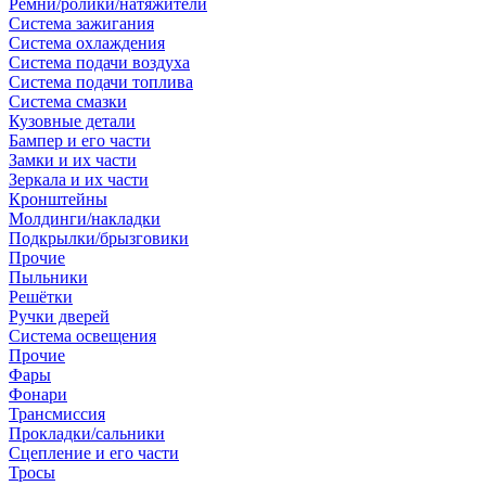
Ремни/ролики/натяжители
Система зажигания
Система охлаждения
Система подачи воздуха
Система подачи топлива
Система смазки
Кузовные детали
Бампер и его части
Замки и их части
Зеркала и их части
Кронштейны
Молдинги/накладки
Подкрылки/брызговики
Прочие
Пыльники
Решётки
Ручки дверей
Система освещения
Прочие
Фары
Фонари
Трансмиссия
Прокладки/сальники
Сцепление и его части
Тросы