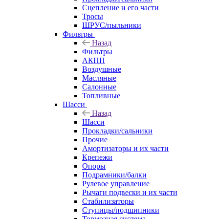
Сцепление и его части
Тросы
ШРУС/пыльники
Фильтры
Назад
Фильтры
АКПП
Воздушные
Масляные
Салонные
Топливные
Шасси
Назад
Шасси
Прокладки/сальники
Прочие
Амортизаторы и их части
Крепежи
Опоры
Подрамники/балки
Рулевое управление
Рычаги подвески и их части
Стабилизаторы
Ступицы/подшипники
Тормозная система