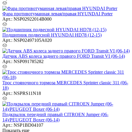
Фара противотуманная левая/правая HYUNDAI Porter
Арт.: NSP02922014B000
Подшипник подвесной HYUNDAI HD78 (12-15)
Арт.: NSP02497105A020
Датчик ABS колеса заднего правого FORD Transit VI (06-14)
Арт.: NSP091785282
Трос стояночного тормоза MERCEDES Sprinter classic 311 (06-
18)
Арт.: NSPRS11N18
Подкрылок передний правый CITROEN Jumper (06-
14)/PEUGEOT Boxer (06-14)
Арт.: NSP1BD04107
Показать еще