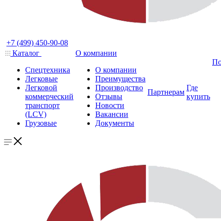
+7 (499) 450-90-08
Каталог
О компании
По
Спецтехника
О компании
Легковые
Преимущества
Легковой
Производство
Где
Партнерам
коммерческий
Отзывы
купить
транспорт
Новости
(LCV)
Вакансии
Грузовые
Документы