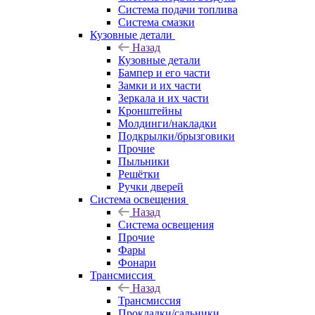
Система подачи топлива
Система смазки
Кузовные детали
Назад
Кузовные детали
Бампер и его части
Замки и их части
Зеркала и их части
Кронштейны
Молдинги/накладки
Подкрылки/брызговики
Прочие
Пыльники
Решётки
Ручки дверей
Система освещения
Назад
Система освещения
Прочие
Фары
Фонари
Трансмиссия
Назад
Трансмиссия
Прокладки/сальники