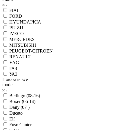
FIAT
FORD
HYUNDAI/KIA
ISUZU
IVECO
MERCEDES
MITSUBISHI
PEUGEOT/CITROEN
RENAULT
VAG
ГАЗ
УАЗ
Показать все
model
Berlingo (08-16)
Boxer (06-14)
Daily (07-)
Ducato
Elf
Fuso Canter