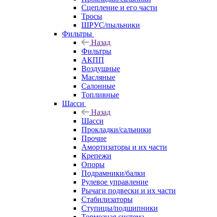
Сцепление и его части
Тросы
ШРУС/пыльники
Фильтры
Назад
Фильтры
АКПП
Воздушные
Масляные
Салонные
Топливные
Шасси
Назад
Шасси
Прокладки/сальники
Прочие
Амортизаторы и их части
Крепежи
Опоры
Подрамники/балки
Рулевое управление
Рычаги подвески и их части
Стабилизаторы
Ступицы/подшипники
Тормозная система