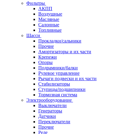
Фильтры
АКПП
Воздушные
Масляные
Салонные
Топливные
Шасси
Прокладки/сальники
Прочие
Амортизаторы и их части
Крепежи
Опоры
Подрамники/балки
Рулевое управление
Рычаги подвески и их части
Стабилизаторы
Ступицы/подшипники
Тормозная система
Электрооборудование
Выключатели
Генераторы
Датчики
Переключатели
Прочие
Реле