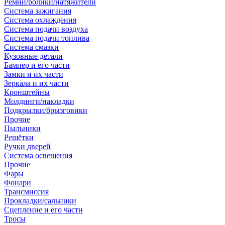
Ремни/ролики/натяжители
Система зажигания
Система охлаждения
Система подачи воздуха
Система подачи топлива
Система смазки
Кузовные детали
Бампер и его части
Замки и их части
Зеркала и их части
Кронштейны
Молдинги/накладки
Подкрылки/брызговики
Прочие
Пыльники
Решётки
Ручки дверей
Система освещения
Прочие
Фары
Фонари
Трансмиссия
Прокладки/сальники
Сцепление и его части
Тросы