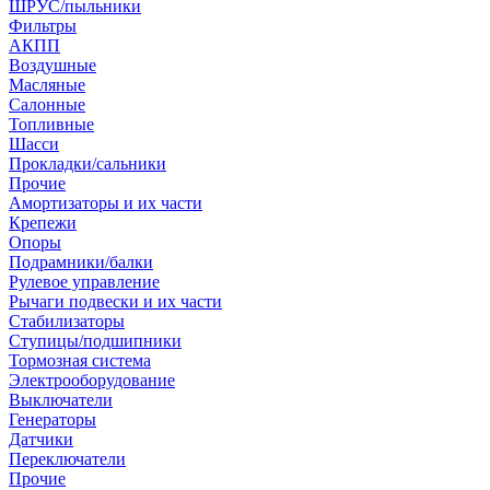
ШРУС/пыльники
Фильтры
АКПП
Воздушные
Масляные
Салонные
Топливные
Шасси
Прокладки/сальники
Прочие
Амортизаторы и их части
Крепежи
Опоры
Подрамники/балки
Рулевое управление
Рычаги подвески и их части
Стабилизаторы
Ступицы/подшипники
Тормозная система
Электрооборудование
Выключатели
Генераторы
Датчики
Переключатели
Прочие