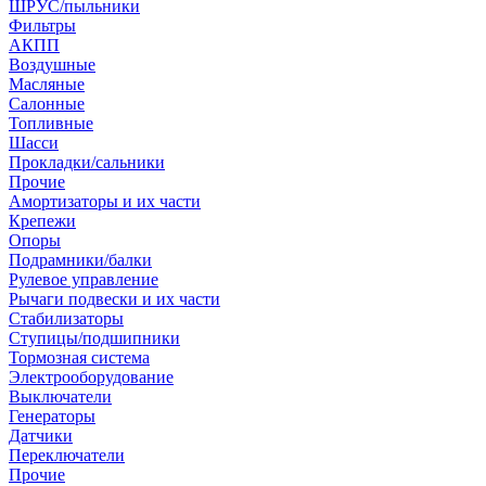
ШРУС/пыльники
Фильтры
АКПП
Воздушные
Масляные
Салонные
Топливные
Шасси
Прокладки/сальники
Прочие
Амортизаторы и их части
Крепежи
Опоры
Подрамники/балки
Рулевое управление
Рычаги подвески и их части
Стабилизаторы
Ступицы/подшипники
Тормозная система
Электрооборудование
Выключатели
Генераторы
Датчики
Переключатели
Прочие