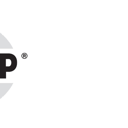
ранах СНГ