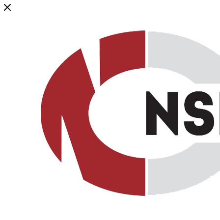
Генеральный дистрибьютор торговой марки NSP в России и ст