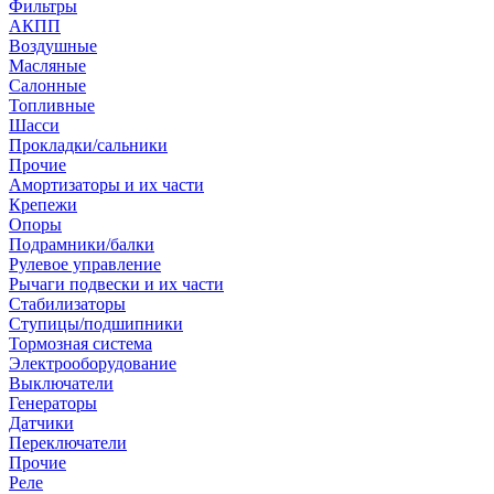
Фильтры
АКПП
Воздушные
Масляные
Салонные
Топливные
Шасси
Прокладки/сальники
Прочие
Амортизаторы и их части
Крепежи
Опоры
Подрамники/балки
Рулевое управление
Рычаги подвески и их части
Стабилизаторы
Ступицы/подшипники
Тормозная система
Электрооборудование
Выключатели
Генераторы
Датчики
Переключатели
Прочие
Реле