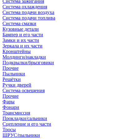
Система зажигания
Система охлаждения
Система подачи воздуха
Система подачи топлива
Система смазки
Кузовные детали
Бампер и его части
Замки и их части
Зеркала и их части
Кронштейны
Молдинги/накладки
Подкрылки/брызговики
Прочие
Пыльники
Решётки
Ручки дверей
Система освещения
Прочие
Фары
Фонари
Трансмиссия
Прокладки/сальники
Сцепление и его части
Тросы
ШРУС/пыльники