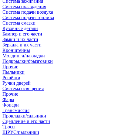
Система зажигания
Система охлаждения
Система подачи воздуха
Система подачи топлива
Система смазки
Кузовные детали
Бампер и его части
Замки и их части
Зеркала и их части
Кронштейны
Молдинги/накладки
Подкрылки/брызговики
Прочие
Пыльники
Решётки
Ручки дверей
Система освещения
Прочие
Фары
Фонари
Трансмиссия
Прокладки/сальники
Сцепление и его части
Тросы
ШРУС/пыльники