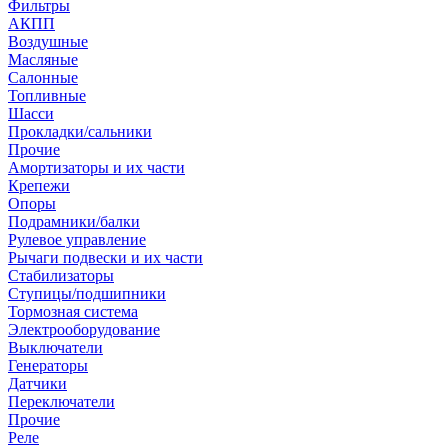
Фильтры
АКПП
Воздушные
Масляные
Салонные
Топливные
Шасси
Прокладки/сальники
Прочие
Амортизаторы и их части
Крепежи
Опоры
Подрамники/балки
Рулевое управление
Рычаги подвески и их части
Стабилизаторы
Ступицы/подшипники
Тормозная система
Электрооборудование
Выключатели
Генераторы
Датчики
Переключатели
Прочие
Реле