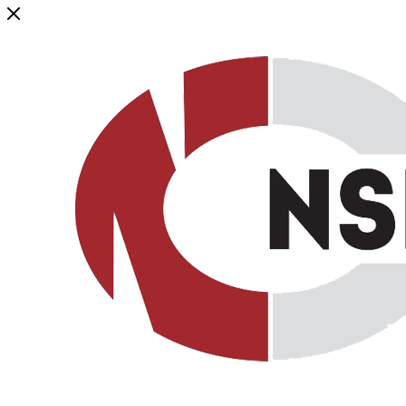
Генеральный дистрибьютор торговой марки NSP в России и ст