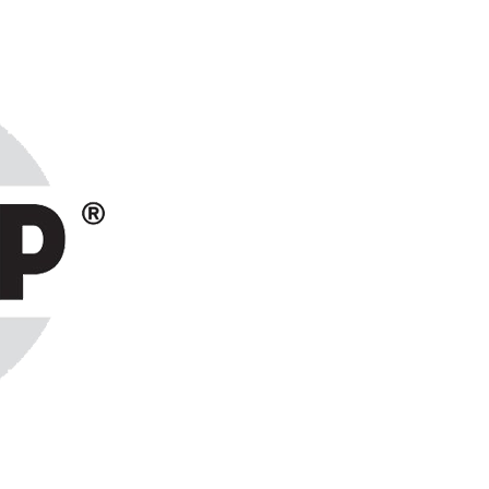
ранах СНГ