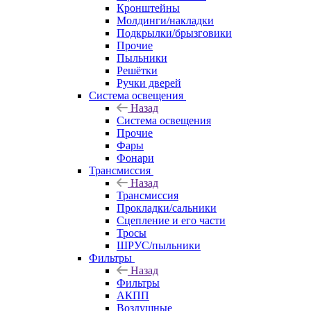
Кронштейны
Молдинги/накладки
Подкрылки/брызговики
Прочие
Пыльники
Решётки
Ручки дверей
Система освещения
Назад
Система освещения
Прочие
Фары
Фонари
Трансмиссия
Назад
Трансмиссия
Прокладки/сальники
Сцепление и его части
Тросы
ШРУС/пыльники
Фильтры
Назад
Фильтры
АКПП
Воздушные