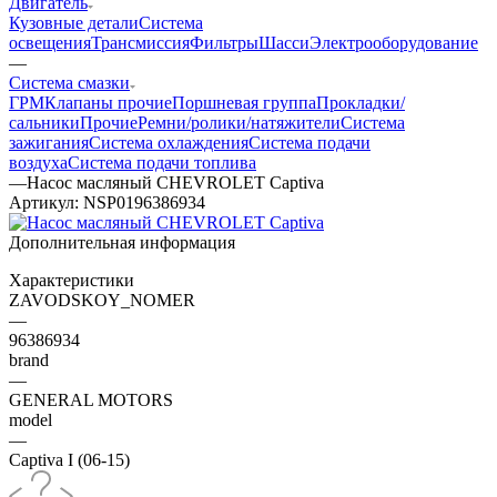
Двигатель
Кузовные детали
Система
освещения
Трансмиссия
Фильтры
Шасси
Электрооборудование
—
Система смазки
ГРМ
Клапаны прочие
Поршневая группа
Прокладки/
сальники
Прочие
Ремни/ролики/натяжители
Система
зажигания
Система охлаждения
Система подачи
воздуха
Система подачи топлива
—
Насос масляный CHEVROLET Captiva
Артикул:
NSP0196386934
Дополнительная информация
Характеристики
ZAVODSKOY_NOMER
—
96386934
brand
—
GENERAL MOTORS
model
—
Captiva I (06-15)