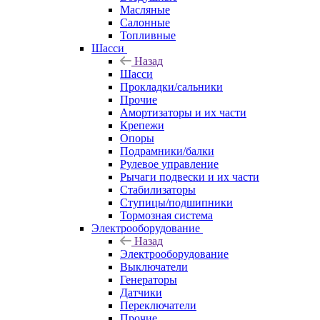
Масляные
Салонные
Топливные
Шасси
Назад
Шасси
Прокладки/сальники
Прочие
Амортизаторы и их части
Крепежи
Опоры
Подрамники/балки
Рулевое управление
Рычаги подвески и их части
Стабилизаторы
Ступицы/подшипники
Тормозная система
Электрооборудование
Назад
Электрооборудование
Выключатели
Генераторы
Датчики
Переключатели
Прочие