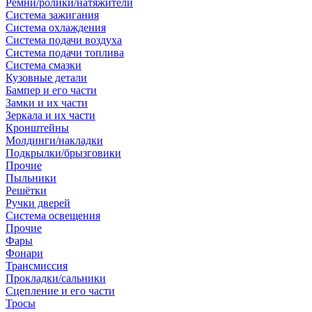
Ремни/ролики/натяжители
Система зажигания
Система охлаждения
Система подачи воздуха
Система подачи топлива
Система смазки
Кузовные детали
Бампер и его части
Замки и их части
Зеркала и их части
Кронштейны
Молдинги/накладки
Подкрылки/брызговики
Прочие
Пыльники
Решётки
Ручки дверей
Система освещения
Прочие
Фары
Фонари
Трансмиссия
Прокладки/сальники
Сцепление и его части
Тросы