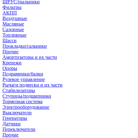
ШРУС/пыльники
Фильтры
АКПП
Воздушные
Масляные
Салонные
Топливные
Шасси
Прокладки/сальники
Прочие
Амортизаторы и их части
Крепежи
Опоры
Подрамники/балки
Рулевое управление
Рычаги подвески и их части
Стабилизаторы
Ступицы/подшипники
Тормозная система
Электрооборудование
Выключатели
Генераторы
Датчики
Переключатели
Прочие