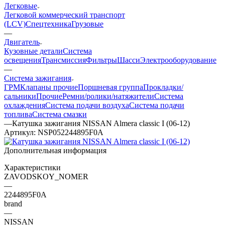
Легковые
Легковой коммерческий транспорт
(LCV)
Спецтехника
Грузовые
—
Двигатель
Кузовные детали
Система
освещения
Трансмиссия
Фильтры
Шасси
Электрооборудование
—
Система зажигания
ГРМ
Клапаны прочие
Поршневая группа
Прокладки/
сальники
Прочие
Ремни/ролики/натяжители
Система
охлаждения
Система подачи воздуха
Система подачи
топлива
Система смазки
—
Катушка зажигания NISSAN Almera classic I (06-12)
Артикул:
NSP052244895F0A
Дополнительная информация
Характеристики
ZAVODSKOY_NOMER
—
2244895F0A
brand
—
NISSAN