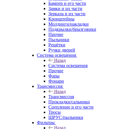
Бампер и его части
Замки и их части
Зеркала и их части
Кронштейны
Молдинги/накладки
Подкрылки/брызговики
Прочие
Пыльники
Решётки
Ручки дверей
Система освещения
Назад
Система освещения
Прочие
Фары
Фонари
Трансмиссия
Назад
Трансмиссия
Прокладки/сальники
Сцепление и его части
Тросы
ШРУС/пыльники
Фильтры
Назад