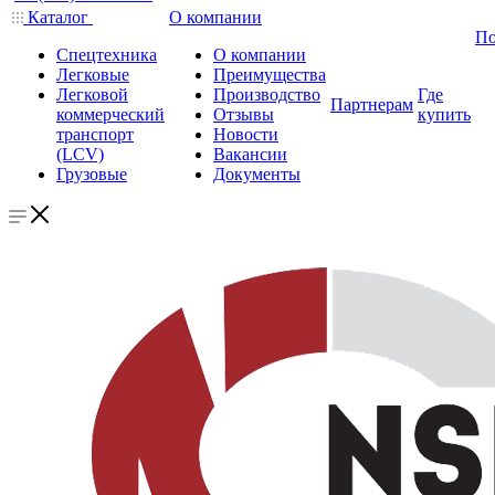
Каталог
О компании
По
Спецтехника
О компании
Легковые
Преимущества
Легковой
Производство
Где
Партнерам
коммерческий
Отзывы
купить
транспорт
Новости
(LCV)
Вакансии
Грузовые
Документы