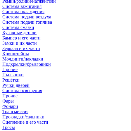
Ремни/ролики/натяжители
Система зажигания
Система охлаждения
Система подачи воздуха
Система подачи топлива
Система смазки
Кузовные детали
Бампер и его части
Замки и их части
Зеркала и их части
Кронштейны
Молдинги/накладки
Подкрылки/брызговики
Прочие
Пыльники
Решётки
Ручки дверей
Система освещения
Прочие
Фары
Фонари
Трансмиссия
Прокладки/сальники
Сцепление и его части
Тросы