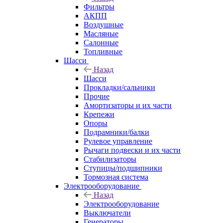
Фильтры
АКПП
Воздушные
Масляные
Салонные
Топливные
Шасси
Назад
Шасси
Прокладки/сальники
Прочие
Амортизаторы и их части
Крепежи
Опоры
Подрамники/балки
Рулевое управление
Рычаги подвески и их части
Стабилизаторы
Ступицы/подшипники
Тормозная система
Электрооборудование
Назад
Электрооборудование
Выключатели
Генераторы