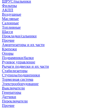
ШРУС/пыльники
Фильтры
АКПП
Воздушные
Масляные
Салонные
Топливные
Шасси
Прокладки/сальники
Прочие
Амортизаторы и их части
Крепежи
Опоры
Подрамники/балки
Рулевое управление
Рычаги подвески и их части
Стабилизаторы
Ступицы/подшипники
Тормозная система
Электрооборудование
Выключатели
Генераторы
Датчики
Переключатели
Прочие