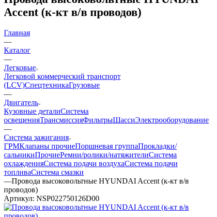
Accent (к-кт в/в проводов)
Главная
—
Каталог
—
Легковые
Легковой коммерческий транспорт
(LCV)
Спецтехника
Грузовые
—
Двигатель
Кузовные детали
Система
освещения
Трансмиссия
Фильтры
Шасси
Электрооборудование
—
Система зажигания
ГРМ
Клапаны прочие
Поршневая группа
Прокладки/
сальники
Прочие
Ремни/ролики/натяжители
Система
охлаждения
Система подачи воздуха
Система подачи
топлива
Система смазки
—
Провода высоковольтные HYUNDAI Accent (к-кт в/в
проводов)
Артикул:
NSP022750126D00