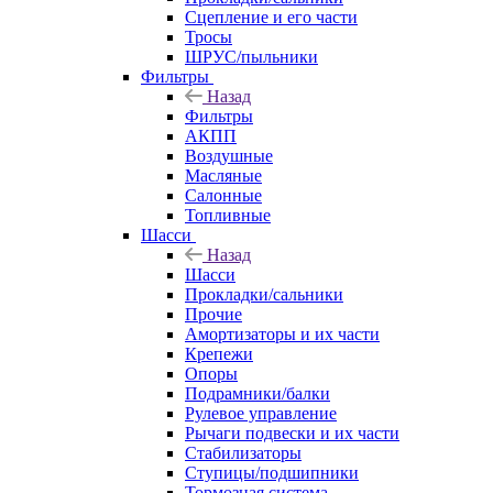
Сцепление и его части
Тросы
ШРУС/пыльники
Фильтры
Назад
Фильтры
АКПП
Воздушные
Масляные
Салонные
Топливные
Шасси
Назад
Шасси
Прокладки/сальники
Прочие
Амортизаторы и их части
Крепежи
Опоры
Подрамники/балки
Рулевое управление
Рычаги подвески и их части
Стабилизаторы
Ступицы/подшипники
Тормозная система