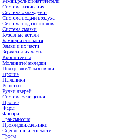
Ремни/ролики/натяжители
Система зажигания
Система охлаждения
Система подачи воздуха
Система подачи топлива
Система смазки
Кузовные детали
Бампер и его части
Замки и их части
Зеркала и их части
Кронштейны
Молдинги/накладки
Подкрылки/брызговики
Прочие
Пыльники
Решётки
Ручки дверей
Система освещения
Прочие
Фары
Фонари
Трансмиссия
Прокладки/сальники
Сцепление и его части
Тросы