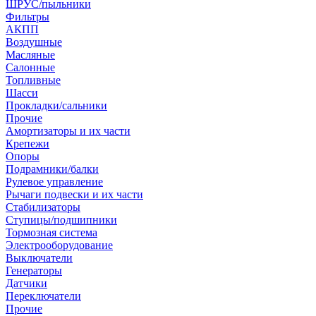
ШРУС/пыльники
Фильтры
АКПП
Воздушные
Масляные
Салонные
Топливные
Шасси
Прокладки/сальники
Прочие
Амортизаторы и их части
Крепежи
Опоры
Подрамники/балки
Рулевое управление
Рычаги подвески и их части
Стабилизаторы
Ступицы/подшипники
Тормозная система
Электрооборудование
Выключатели
Генераторы
Датчики
Переключатели
Прочие