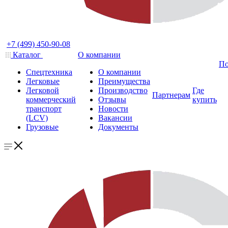
+7 (499) 450-90-08
Каталог
О компании
По
Спецтехника
О компании
Легковые
Преимущества
Легковой
Производство
Где
Партнерам
коммерческий
Отзывы
купить
транспорт
Новости
(LCV)
Вакансии
Грузовые
Документы