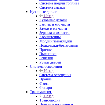
Система подачи топлива
Система смазки
Кузовные детали
Назад
Кузовные детали
Бампер и его части
Замки и их части
Зеркала и их части
Кронштейны
Молдинги/накладки
Подкрылки/брызговики
Прочие
Пыльники
Решётки
Ручки дверей
Система освещения
Назад
Система освещения
Прочие
Фары
Фонари
Трансмиссия
Назад
Трансмиссия
Прокладки/сальники