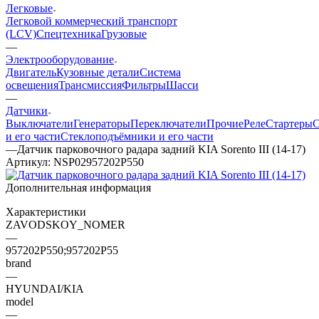
Легковые
Легковой коммерческий транспорт
(LCV)
Спецтехника
Грузовые
—
Электрооборудование
Двигатель
Кузовные детали
Система
освещения
Трансмиссия
Фильтры
Шасси
—
Датчики
Выключатели
Генераторы
Переключатели
Прочие
Реле
Стартеры
С
и его части
Стеклоподъёмники и его части
—
Датчик парковочного радара задний KIA Sorento III (14-17)
Артикул:
NSP02957202P550
Дополнительная информация
Характеристики
ZAVODSKOY_NOMER
—
957202P550;957202P55
brand
—
HYUNDAI/KIA
model
—