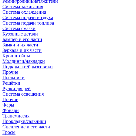
Ремни/ролики/натяжители
Система зажигания
Система охлаждения
Система подачи воздуха
Система подачи топлива
Система смазки
Кузовные детали
Бампер и его части
Замки и их части
Зеркала и их части
Кронштейны
Молдинги/накладки
Подкрылки/брызговики
Прочие
Пыльники
Решётки
Ручки дверей
Система освещения
Прочие
Фары
Фонари
Трансмиссия
Прокладки/сальники
Сцепление и его части
Тросы