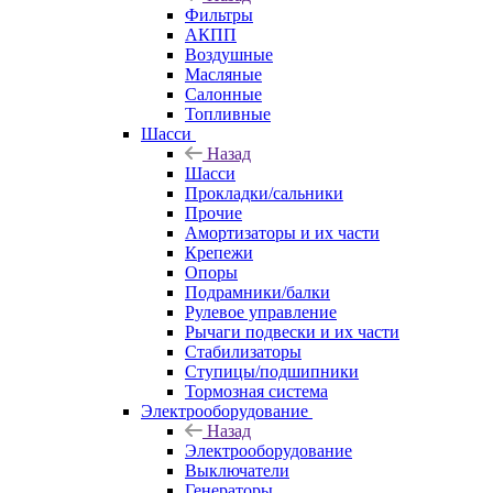
Фильтры
АКПП
Воздушные
Масляные
Салонные
Топливные
Шасси
Назад
Шасси
Прокладки/сальники
Прочие
Амортизаторы и их части
Крепежи
Опоры
Подрамники/балки
Рулевое управление
Рычаги подвески и их части
Стабилизаторы
Ступицы/подшипники
Тормозная система
Электрооборудование
Назад
Электрооборудование
Выключатели
Генераторы