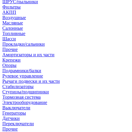
ШРУС/пыльники
Фильтры
АКПП
Воздушные
Масляные
Салонные
Топливные
Шасси
Прокладки/сальники
Прочие
Амортизаторы и их части
Крепежи
Опоры
Подрамники/балки
Рулевое управление
Рычаги подвески и их части
Стабилизаторы
Ступицы/подшипники
Тормозная система
Электрооборудование
Выключатели
Генераторы
Датчики
Переключатели
Прочие